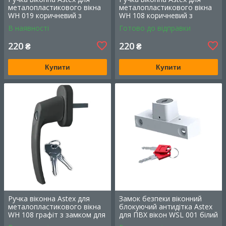
металопластикового вікна
металопластикового вікна
Дізнатися більше
WH 019 коричневий з
WH 108 коричневий з
замком для дитячої безпеки
замком для дитячої безпеки
В наявності
Готово до відправки
(РАЛ 8019)
(РАЛ 8019)
220
220
₴
₴
Купити
Купити
Ручка віконна Astex для
Замок безпеки віконний
металопластикового вікна
блокуючий антидітка Astex
WH 108 графіт з замком для
для ПВХ вікон WSL 001 білий
дитячої безпеки (РАЛ 7024)
(РАЛ 9016)