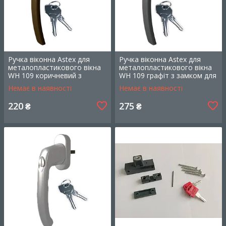
Надійний захист від відкривання вікна дітьми,
блокування у закритому вигляді та на
провітрюванні. Глянцеве покриття із полімерним
захистом.
Ручка віконна Astex для
Ручка віконна Astex для
Дізнатися більше
металопластикового вікна
металопластикового вікна
WH 109 коричневий з
WH 109 графіт з замком для
замком для дитячої безпеки
дитячої безпеки (РАЛ 7024)
Немає в наявності
Немає в наявності
(РАЛ 8019)
220
275
₴
₴