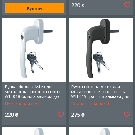
220
₴
Купити
Віконна ручка WH 039, біла
Ручка віконна Astex для
Ручка віконна Astex для
Матеріал - алюміній, блокування та відкривання
металопластикового вікна
металопластикового вікна
за допомогою ключа. Глянцеве лакофарбове
WH 018 білий з замком для
WH 019 графіт з замком для
покриття не жовтіє на світлі.
дитячої безпеки (РАЛ 9016)
дитячої безпеки (РАЛ 7024)
Немає в наявності
Немає в наявності
Дізнатися більше
220
275
₴
₴