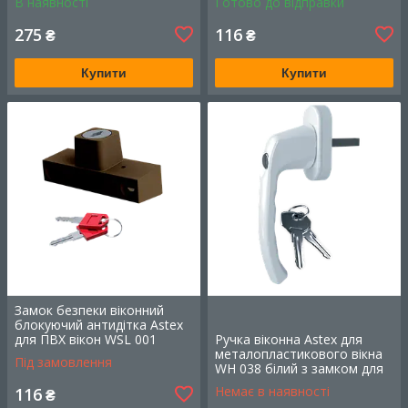
В наявності
Готово до відправки
275
116
₴
₴
Ручка для металопластикового
Купити
Купити
вікна WH 108, біла
Блокує стулку вікна у двох положеннях за
допомогою натискання на кнопку, відкривання
за допомогою ключа. Глянсова поверхня, захист
від УФ. Металева надійна серцевина.
Дізнатися більше
Замок безпеки віконний
блокуючий антидітка Astex
для ПВХ вікон WSL 001
Ручка віконна Astex для
коричневий (РАЛ 8019)
металопластикового вікна
Під замовлення
WH 038 білий з замком для
дитячої безпеки (РАЛ 9016)
Немає в наявності
116
₴