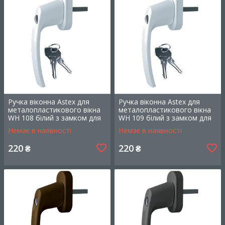
Ручка віконна Astex для
Ручка віконна Astex для
металопластикового вікна
металопластикового вікна
WH 108 білий з замком для
WH 109 білий з замком для
дитячої безпеки (РАЛ 9016)
дитячої безпеки (РАЛ 9016)
Немає в наявності
Немає в наявності
220
220
₴
₴
Ручка для металопластикового
вікна WH 038, графіт