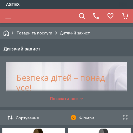
ASTEX
Товари та послуги
Дитячий захист
Дитячий захист
Безпека дітей – понад
усе!
Показати все
Подбайте про своїх дітей,
встановивши на вікна
Сортування
0
Фільтри
блокатор віконних ручок