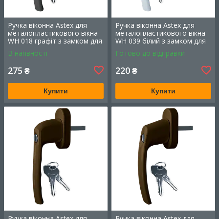
Ручка віконна Astex для
Ручка віконна Astex для
металопластикового вікна
металопластикового вікна
WH 018 графіт з замком для
WH 039 білий з замком для
дитячої безпеки (РАЛ 7024)
дитячої безпеки (РАЛ 9016)
В наявності
Готово до відправки
275
220
₴
₴
Купити
Купити
Замок безпеки блокуючий на вікно
WSL 001, білий
Виготовлений з цинкового сплаву з металевою
серцевиною, замок можна поставити на вікно/
двері зачинені або в режимі провітрювання.
Розмір – 2*5*1 см.
Ручка віконна Astex для
Ручка віконна Astex для