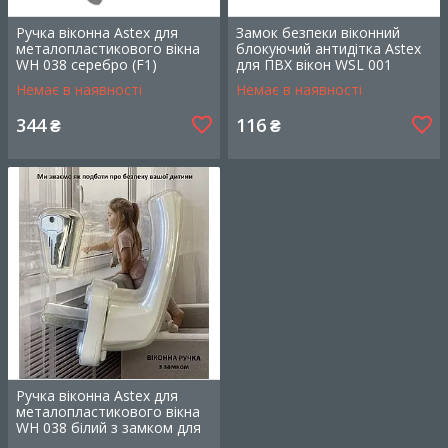
Ручка віконна Astex для
Замок безпеки віконний
металопластикового вікна
блокуючий антидітка Astex
WH 038 серебро (F1)
для ПВХ вікон WSL 001
графіт (РАЛ 7024)
Немає в наявності
Немає в наявності
344
116
₴
₴
Ручка для металопластикового
вікна WH 038, коричнева
Поворотна ручка на овальній планці, з ключем
для блокування. Матеріал – метал, пластикове
покриття.
Дізнатися більше
Ручка віконна Astex для
металопластикового вікна
WH 038 білий з замком для
дитячої безпеки (Блістер,