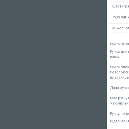
Шестигра
РОЗМІР
Міжосьов
Ручка віко
Ручка для
вікна.
Ручка бло
Розблокуєт
пластикови
Дана ручка
Має рівну
У комплект
Ручку легк
Відео мон