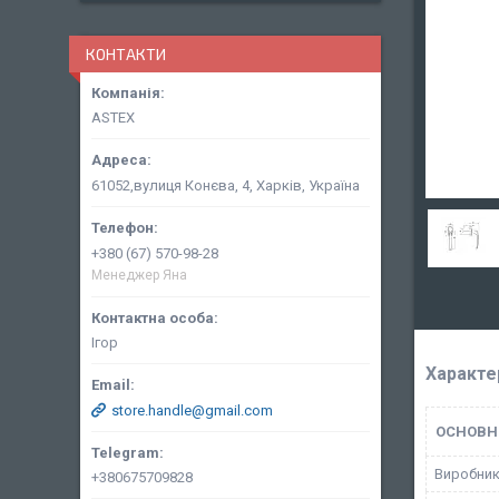
КОНТАКТИ
ASTEX
61052,вулиця Конєва, 4, Харків, Україна
+380 (67) 570-98-28
Менеджер Яна
Ігор
Характе
store.handle@gmail.com
ОСНОВН
Виробни
+380675709828