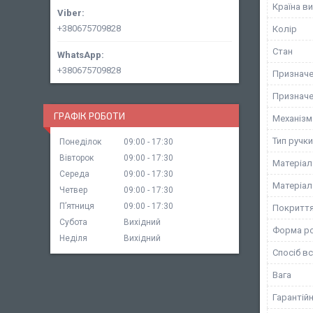
Країна в
+380675709828
Колір
Стан
+380675709828
Призначе
Призначе
ГРАФІК РОБОТИ
Механізм 
Тип ручки
Понеділок
09:00
17:30
Вівторок
09:00
17:30
Матеріал
Середа
09:00
17:30
Матеріал
Четвер
09:00
17:30
Пʼятниця
09:00
17:30
Покритт
Субота
Вихідний
Форма ро
Неділя
Вихідний
Спосіб в
Вага
Гарантійн