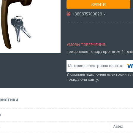
КУПИТИ
+380675709828
повернення товару протягом 14 дн
У компанії підключені електронні пл
покидаючи сайту.
ристики
І
к
Astex