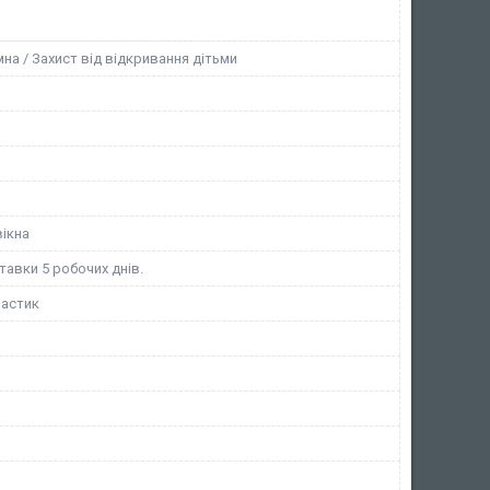
а / Захист від відкривання дітьми
и
вікна
тавки 5 робочих днів.
ластик