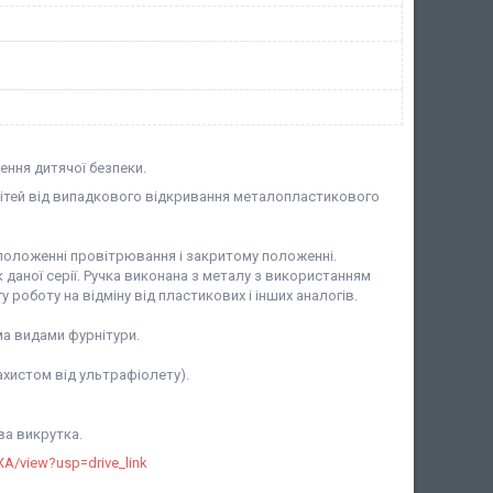
ення дитячої безпеки.
дітей від випадкового відкривання металопластикового
 положенні провітрювання і закритому положенні.
 даної серії. Ручка виконана з металу з використанням
роботу на відміну від пластикових і інших аналогів.
іма видами фурнітури.
хистом від ультрафіолету).
ва викрутка.
A/view?usp=drive_link