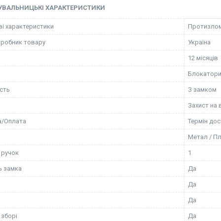
УВАЛЬНИЦЬКІ ХАРАКТЕРИСТИКИ
і характеристики
Протизломн
иробник товару
Україна
12 місяців
Блокатор
сть
З замком
Захист на 
а/Оплата
Термін дос
Метал / П
 ручок
1
ь замка
Да
Да
Да
 зборі
Да