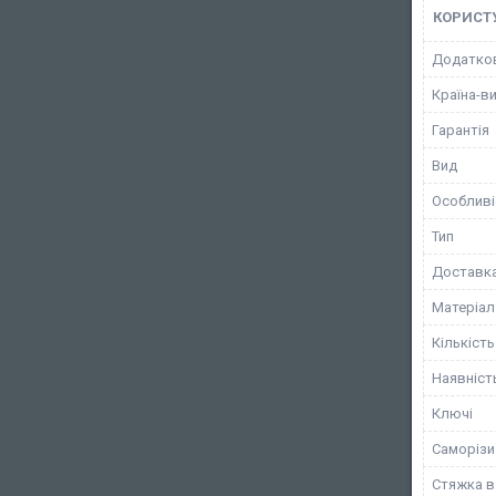
КОРИСТ
Додатков
Країна-в
Гарантія
Вид
Особливі
Тип
Доставк
Матеріал
Кількість
Наявніст
Ключі
Саморізи
Стяжка в