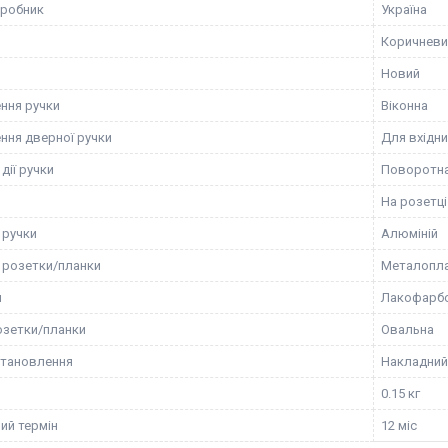
иробник
Україна
Коричневи
Новий
ння ручки
Віконна
ння дверної ручки
Для вхідн
дії ручки
Поворотн
На розетці
 ручки
Алюміній
 розетки/планки
Металопл
я
Лакофарб
зетки/планки
Овальна
становлення
Накладний
0.15 кг
ий термін
12 міс