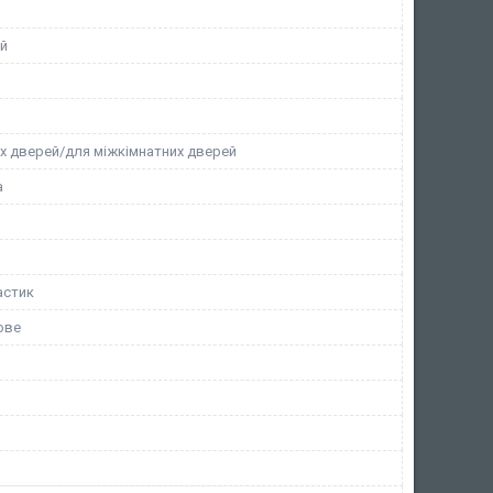
й
их дверей/для міжкімнатних дверей
а
астик
ове