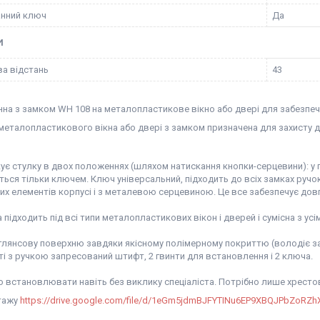
нний ключ
Да
И
а відстань
43
нна з замком WH 108 на металопластикове вікно або двері для забезпеч
 металопластикового вікна або двері з замком призначена для захисту 
кує стулку в двох положеннях (шляхом натискання кнопки-серцевини): у
ься тільки ключем. Ключ універсальний, підходить до всіх замках ручок
х елементів корпусі і з металевою серцевиною. Це все забезпечує довгу 
 підходить під всі типи металопластикових вікон і дверей і сумісна з ус
 глянсову поверхню завдяки якісному полімерному покриттю (володіє за
і з ручкою запресований штифт, 2 гвинти для встановлення і 2 ключа.
о встановлювати навіть без виклику спеціаліста. Потрібно лише хресто
тажу
https://drive.google.com/file/d/1eGm5jdmBJFYTINu6EP9XBQJPbZoRZhX