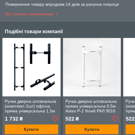
Повернення товару впродовж 14 днів за рахунок покупця
Всі умови повернення
Подібні товари компанії
Ручка дверна штовхальна
Ручка дверна штовхальна
Ручк
(комплект-2шт) офісна
пряма універсальна 0,5м
(ком
пряма універсальна 1,5м
Astex Р-2 білий РАЛ 9016
прям
Astex Р-2 антрацит (РАЛ
Комплект 2шт
Aste
1 732
522
522
₴
₴
7016)
8019
Купити
Купити