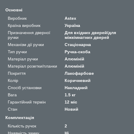
Основні
Виробник
Astex
Країна виробник
Україна
Призначення дверної
Для вхідних дверей/для
ручки
міжкімнатних дверей
Механізм дії ручки
Стаціонарна
Тип ручки
Ручка-скоба
Матеріал ручки
Алюміній
Матеріал розетки/планки
Алюміній
Покриття
Лакофарбове
Колір
Коричневий
Спосіб установки
Накладний
Вага
1.5 кг
Гарантійний термін
12 міс
Стан
Новий
Комплектація
Кількість ручок
2
Наявність замку
Ні