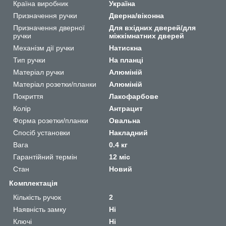
Країна виробник
Україна
Призначення ручки
Дверна/віконна
Призначення дверної
Для вхідних дверей/для
ручки
міжкімнатних дверей
Механізм дії ручки
Натискна
Тип ручки
На планці
Матеріал ручки
Алюміній
Матеріал розетки/планки
Алюміній
Покриття
Лакофарбове
Колір
Антрацит
Форма розетки/планки
Овальна
Спосіб установки
Накладний
Вага
0.4 кг
Гарантійний термін
12 міс
Стан
Новий
Комплектація
Кількість ручок
2
Наявність замку
Ні
Ключі
Ні