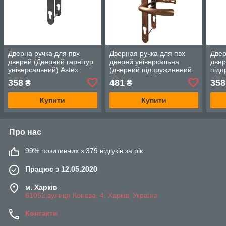
Дверна ручка для пвх
Дверная ручка для пвх
Двер
дверей (Дверний гарнітур
дверей універсальна
двер
універсальний) Astex
(дверний підпружинений
підп
ANTEY DHS 92/26/200
гарнітур універсальний)
унів
358
481
358
₴
₴
антрацит (РАЛ 7016)
Astex ANTEY DHS
ANT
92/26/16 Бронзовий (F4)
Граф
Купити
Купити
Про нас
99% позитивних з 379 відгуків за рік
Працює з 12.05.2020
м. Харків
61052,вулиця Конєва, 4, Харків, Україна
Контакти