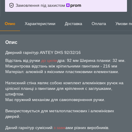
Замовлення під захистом
Опис
Характеристики
Доставка
Оплата
Умови п
Опис
Дверний гарнітур ANTEY DHS 92/32/16
Відстань від ручки
до цилін
дра: 92 мм Ширина планки: 32 мм.
Міжцентрова відстань між кріпильними гвинтами - 216 мм
Матеріал: алюміній з якісними пластиковими елементами.
Натискний стіна являє собою комплект алюмінієвих ручок на
цілісної планці з гвинтами для кріплення c заглушками,
штифтом.
Має пружний механізм для самоповернення ручки.
Використовується для металопластикових і алюмінієвих
дверей.
Даний гарнітур сумісний
з замк
ами різних виробників.