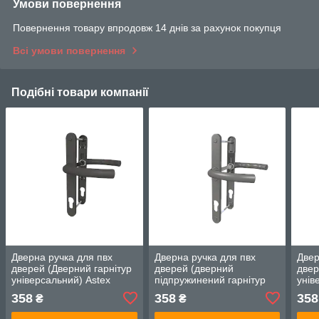
Умови повернення
Повернення товару впродовж 14 днів за рахунок покупця
Всі умови повернення
Подібні товари компанії
Дверна ручка для пвх
Дверна ручка для пвх
Двер
дверей (Дверний гарнітур
дверей (дверний
двер
універсальний) Astex
підпружинений гарнітур
унів
ANTEY DHS 92/26/200
універсальний) Astex
ANT
358
358
358
₴
₴
антрацит (РАЛ 7016)
ANTEY DHS 92/26/16
граф
Графіт (RAL 7024)