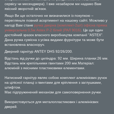
сервісу чи месенджера). І вже незабаром ми надамо Вам
якісний зворотній зв’язок.
Якщо Ви ще остаточно не визначилися із покупкою –
перегляньте повний асортимент на нашому сайті. Можливо у
нагоді Вам стане
ручка дверна (комплект-2шт) офісна пряма
універсальна 0,5м Astex Р-2 білий (РАЛ 9016)
. Це ще один
достойний зразок власного виробництва компанії "ASTEX".
Дана ручка сумісна з усіма видами фурнітури та може бути
встановлена власноруч.
Дверний гарнітур ANTEY DHS 92/26/200.
Відстань від ручки до циліндра: 92 мм. Ширина планки:26 мм.
Відстань між крепільними гвинтами 200 мм.Матеріал:
алюміній з якісними пластиковими елементами.
Натискний гарнітур являє собою комплект алюмінієвих ручок
на цілісної планці з гвинтами для кріплення з заглушками,
штифтом.
Має підпружинений механізм для самоповернення ручки.
Використовується для металопластикових і алюмінієвих
дверей.