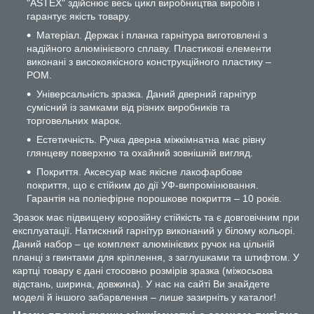
"ASTEX" здійснює весь цикл виробництва виробів і
гарантує якість товару.
Матеріал. Держак і планка гарнітура виготовлені з
надійного алюмінієвого сплаву. Пластикові елементи
виконані з високоякісного конструкційного пластику –
РОМ.
Універсальність зразка. Даний дверний гарнітур
сумісний із замками від різних виробників та
торговельних марок.
Естетичність. Ручка дверна міжкімнатна має рівну
глянцеву поверхню та охайний зовнішній вигляд.
Покриття. Аксесуар має якісне лакофарбове
покриття, що є стійким до дії УФ-випромінювання.
Гарантія на поліефірне порошкове покриття – 10 років.
Зразок має підвищену корозійну стійкість та є довговічним при
експлуатації. Натискний гарнітур виконаний у білому кольорі.
Даний набор – це комплект алюмінієвих ручок на цільній
планці з гвинтами для кріплення, з заглушками та штифтом. У
картці товару є дані стосовно розмірів зразка (міжосьова
відстань, ширина, довжина). У нас на сайті Ви знайдете
моделі й іншого забарвлення – лише зазирніть у каталог!