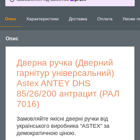
Опис
Характеристики
Доставка
Оплата
Умови п
Опис
Дверна ручка (Дверний
гарнітур універсальний)
Astex ANTEY DHS
85/26/200 антрацит (РАЛ
7016)
Замовляйте якісні дверні ручки від
українського виробника "ASTEX" за
демократичною ціною.