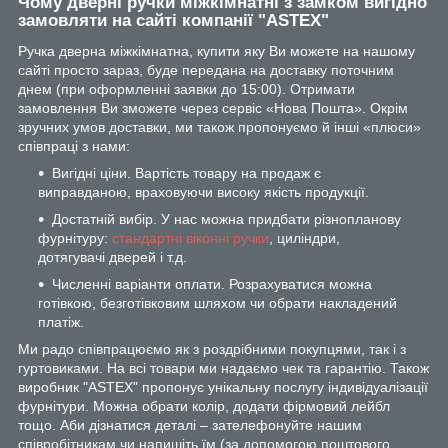
Чому дверні ручки міжкімнатні з замком вигідно
замовляти на сайті компанії "ASTEX"
Ручка дверна міжкімнатна, купити яку Ви можете на нашому
сайті просто зараз, буде передана на доставку поточним
днем (при оформленні заявки до 15:00). Отримати
замовлення Ви зможете через сервіс «Нова Пошта». Окрім
зручних умов доставки, ми також пропонуємо й інші «плюси»
співпраці з нами:
Вигідні ціни. Вартість товару на продаж є
виправданою, враховуючи високу якість продукції.
Достатній вибір. У нас можна придбати різнопланову
фурнітуру:
стандартні віконні ручки
, циліндри,
дотягувачі дверей і т.д.
Численні варіанти оплати. Розрахуватися можна
готівкою, безготівковим шляхом чи обрати накладений
платіж.
Ми радо співпрацюємо як з роздрібними покупцями, так і з
гуртовиками. На всі товари ми надаємо чек та гарантію. Також
виробник "ASTEX" пропонує унікальну послугу індивідуалізації
фурнітури. Можна обрати колір, додати фірмовий лейбл
тощо. Аби дізнатися деталі – зателефонуйте нашим
співробітникам чи напишіть їм (за допомогою поштового