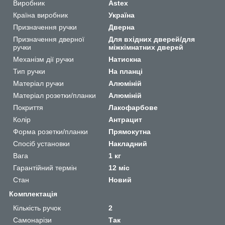
Виробник
Astex
Країна виробник
Україна
Призначення ручки
Дверна
Призначення дверної
Для вхідних дверей/для
ручки
міжкімнатних дверей
Механізм дії ручки
Натискна
Тип ручки
На планці
Матеріал ручки
Алюміній
Матеріал розетки/планки
Алюміній
Покриття
Лакофарбове
Колір
Антрацит
Форма розетки/планки
Прямокутна
Спосіб установки
Накладний
Вага
1 кг
Гарантійний термін
12 міс
Стан
Новий
Комплектація
Кількість ручок
2
Самонарізи
Так