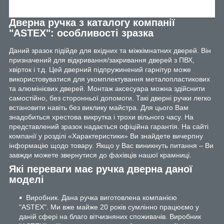
Дверна ручка з каталогу компанії
"ASTEX": особливості зразка
Даний зразок підійде для вхідних та міжкімнатних дверей. Він
призначений для відкривання/закривання дверей з ПВХ,
хвірток і т.д. Цей дверний підпружинений гарнітур може
використовуватися для укомплектування металопластикових
та алюмінієвих дверей. Монтаж аксесуара можна здійснити
самостійно, без сторонньої допомоги. Такі дверні ручки легко
встановити навіть без виклику майстра. Для цього Вам
знадобиться хрестова викрутка і трохи вільного часу. На
представлений зразок надається офіційна гарантія. На сайті
компанії у розділі «Характеристики» Ви знайдете вичерпну
інформацію щодо товару. Якщо у Вас виникнуть питання – Ви
завжди можете звернутися до фахівців нашої крамниці.
Які переваги має ручка дверна даної
моделі
Виробник. Дана ручка виготовлена компанією
"ASTEX". Ми вже майже 20 років сумлінно працюємо у
даній сфері на благо вітчизняних споживачів. Виробник