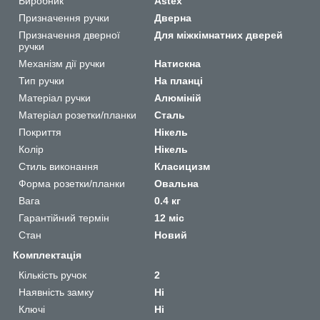
Виробник
Astex
Призначення ручки
Дверна
Призначення дверної
Для міжкімнатних дверей
ручки
Механізм дії ручки
Натискна
Тип ручки
На планці
Матеріал ручки
Алюміній
Матеріал розетки/планки
Сталь
Покриття
Нікель
Колір
Нікель
Стиль виконання
Класицизм
Форма розетки/планки
Овальна
Вага
0.4 кг
Гарантійний термін
12 міс
Стан
Новий
Комплектація
Кількість ручок
2
Наявність замку
Ні
Ключі
Ні