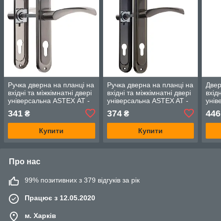
Ручка дверна на планці на
Ручка дверна на планці на
Двер
вхідні та міжкімнатні двері
вхідні та міжкімнатні двері
вхід
універсальна ASTEX АТ -
універсальна ASTEX AT -
унів
Cornu A62 -ЕТBN Нікель
Cornu 85/38АВ Бронза
Corn
341
374
446
₴
₴
брон
Купити
Купити
Про нас
99% позитивних з 379 відгуків за рік
Працює з 12.05.2020
м. Харків