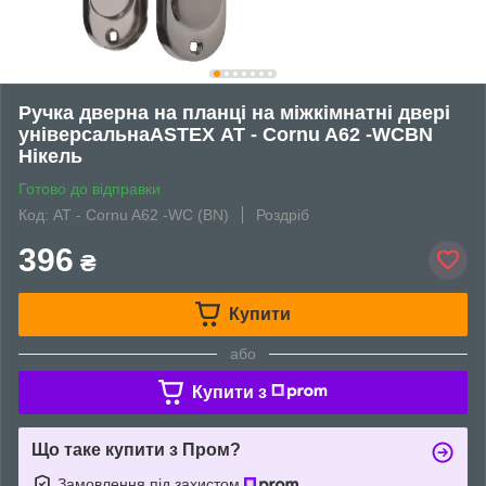
Ручка дверна на планці на міжкімнатні двері
універсальнаASTEX АТ - Cornu A62 -WCBN
Нікель
Готово до відправки
Код: АТ - Cornu A62 -WC (BN)
Роздріб
396
₴
Купити
або
Купити з
Що таке купити з Пром?
Замовлення під захистом