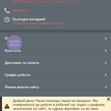
61052,вулиця Конєва, 4, Харків, Україна
Контакти
Сьогодні вихідний
Показати весь графік роботи
Про нас
КНОПКА
ЗВ'ЯЗКУ
Контакти
Доставка та оплата
Графік роботи
Повна версія сайту
Сайт створено на маркетплейсі
Prom.ua
Добрий день! Наша команда наразі на вихідних. Ми
повернемося до роботи в робочий час згідно з графіком,
зазначеним на сайті, та одразу відповімо на всі ваші