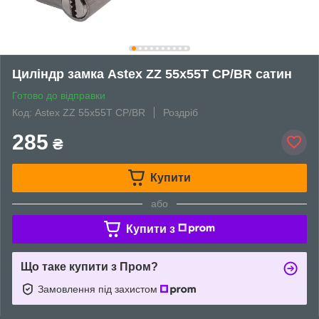
Циліндр замка Astex ZZ 55x55T CP/BR cатин
Готово до відправки
Код: Astex ZZ 55x55T CP/BR
Роздріб
285
₴
Купити
або
Купити з
Що таке купити з Пром?
Замовлення під захистом