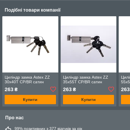
Подібні товари компанії
Циліндр замка Astex ZZ
Циліндр замка Astex ZZ
Цилі
30x40T CP/BR cатин
35x55T CP/BR cатин
55x5
263
263
263
₴
₴
Купити
Купити
Про нас
99% позитивних з 377 відгуків за рік