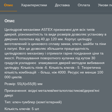
Опис
Характеристики
Доставка
Оплата
Умови п
Опис
Циліндрові механізми ASTEX призначені для всіх типів
дверей, різноманітність та види розмірів дозволяє установку в
дверних полотнах від 40 до 120 мм. Корпус циліндру
виготовлений із цинкового сплаву замак, ключі, шайби та піни
з латуні. Все це дозволяє збільшити працездатність
циліндрового механізму і отримати гарне поєднання ціни та
якості. Розташування поворотного кулачка під кутом 30
градусів ускладнює зламування дверей методом вибивання
циліндру. Кількість пінів -6. Кількість ключів - 5. Теоретична
кількість комбінацій - більш, ніж 4000. Ресурс не менше 100
000 циклів.
Розмір: 55(А)х55(В) мм
Призначення: вхідні металеві/металопластикові/дерев'яні
двері
Тип: ключ-тумблер (комп'ютерний)
Кількість ключів: 5 шт.