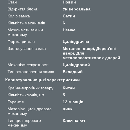
Стан
Новий
Відкриття блока
Універсальна
Колір замка
Сатин
Кількість механізмів
6
Можливість заміни
Немає
механізму
Форма ригеля
Циліндрична
Застосування замка
Металеві двері, Дерев'яні
двері, Для
металопластикових дверей
Механізм секретності
Циліндровий
Тип встановлення замка
Вкладний
Користувальницькі характеристики
Країна-виробник товару
Китай
Кількість ключів, шт
5
Гарантія
12 місяців
Матеріал циліндрового
цинк
механізму
Тип циліндрового
Ключ-ключ
механізму