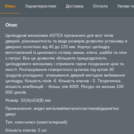
Опис
Характеристики
Доставка
Оплата
Умови п
Опис
Циліндрові механізми ASTEX призначені для всіх типів
дверей, різноманітність та види розмірів дозволяє установку в
дверних полотнах від 40 до 120 мм. Корпус циліндру
виготовлений із цинкового сплаву замак, ключі, шайби та піни
з латуні. Все це дозволяє збільшити працездатність
циліндрового механізму і отримати гарне поєднання ціни та
якості. Розташування поворотного кулачка під кутом 30
градусів ускладнює зламування дверей методом вибивання
циліндру. Кількість пінів -6. Кількість ключів - 5. Теоретична
кількість комбінацій - більш, ніж 4000. Ресурс не менше 100
000 циклів.
Розмір: 32(А)х53(В) мм
Призначення: вхідні металеві/металопластикові/дерев'яні
двері
Тип: ключ-ключ (комп'ютерний)
Кількість ключів: 5 шт.