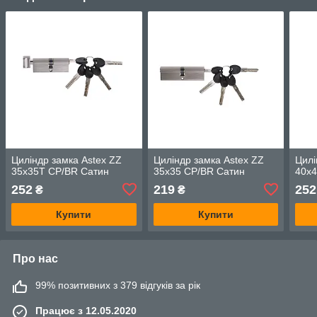
Циліндр замка Astex ZZ
Циліндр замка Astex ZZ
Цилі
35x35T CP/BR Сатин
35x35 CP/BR Сатин
40x4
252
219
252
₴
₴
Купити
Купити
Про нас
99% позитивних з 379 відгуків за рік
Працює з 12.05.2020