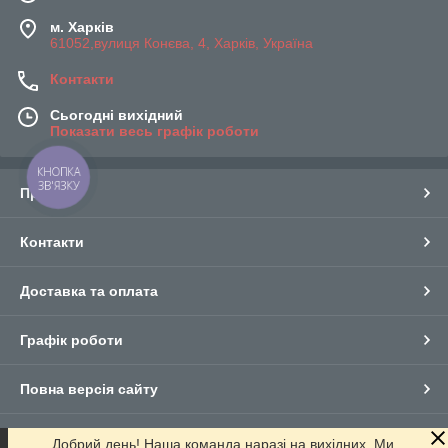
м. Харків
61052,вулиця Конєва, 4, Харків, Україна
Контакти
Сьогодні вихідний
Показати весь графік роботи
КНОПКА
ЗВ'ЯЗКУ
Про нас
Контакти
Доставка та оплата
Графік роботи
Повна версія сайту
Сайт створено на маркетплейсі
Prom.ua
Добрий день! Наша команда наразі на вихідних. Ми