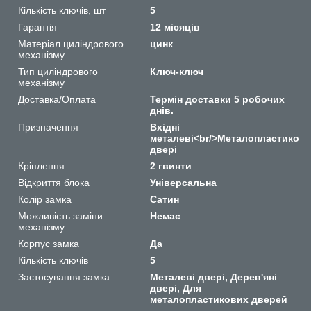
Кількість ключів, шт
5
Гарантія
12 місяців
Матеріал циліндрового
цинк
механізму
Тип циліндрового
Ключ-ключ
механізму
Доставка/Оплата
Термін доставки 5 робочих
днів.
Призначення
Вхідні
металеві<br/>Металопластикові<
двері
Кріплення
2 гвинти
Відкриття блока
Універсальна
Колір замка
Сатин
Можливість заміни
Немає
механізму
Корпус замка
Да
Кількість ключів
5
Застосування замка
Металеві двері, Дерев'яні
двері, Для
металопластикових дверей