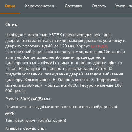
Опис
Характеристики
Доставка
Оплата
Умови п
Опис
Циліндрові механізми ASTEX призначені для всіх типів
дверей, різноманітність та види розмірів дозволяє установку в
дверних полотнах від 40 до 120 мм. Корпус
циліндру
виготовлений із цинкового сплаву замак, ключі, шайби та піни
з латуні. Все це дозволяє збільшити працездатність
циліндрового механізму і отримати гарне поєднання ціни та
якості. Розташування поворотного кулачка під кутом 30
градусів ускладнює зламування дверей методом вибивання
циліндру. Кількість пінів -6. Кількість ключів - 5. Теоретична
кількість комбінацій - більш, ніж 4000. Ресурс не менше 100
000 циклів.
Розмір: 30(А)х40(В) мм
Призначення: вхідні металеві/металопластикові/дерев'яні
двері
Тип: ключ-ключ (комп'ютерний)
Кількість ключів: 5 шт.