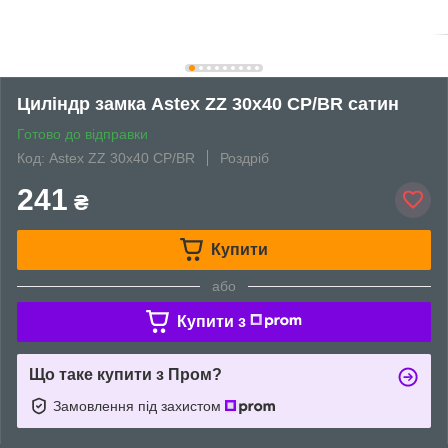
Циліндр замка Astex ZZ 30x40 CP/BR cатин
Готово до відправки
Код: Astex ZZ 30x40 CP/BR
Роздріб
241
₴
Купити
або
Купити з
Що таке купити з Пром?
Замовлення під захистом