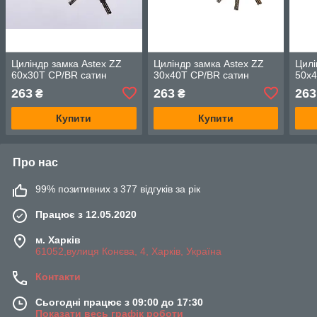
Циліндр замка Astex ZZ
Циліндр замка Astex ZZ
Цилі
60x30T CP/BR cатин
30x40T CP/BR cатин
50x4
263
263
263
₴
₴
Купити
Купити
Про нас
99% позитивних з 377 відгуків за рік
Працює з 12.05.2020
м. Харків
61052,вулиця Конєва, 4, Харків, Україна
Контакти
Сьогодні працює з 09:00 до 17:30
Показати весь графік роботи