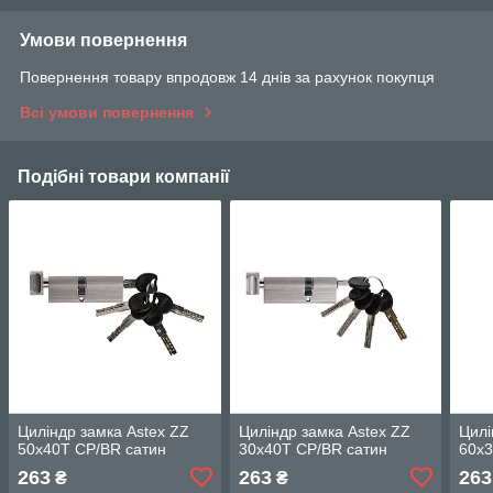
Умови повернення
Повернення товару впродовж 14 днів за рахунок покупця
Всі умови повернення
Подібні товари компанії
Циліндр замка Astex ZZ
Циліндр замка Astex ZZ
Цилі
50x40T CP/BR cатин
30x40T CP/BR cатин
60x3
263
263
263
₴
₴