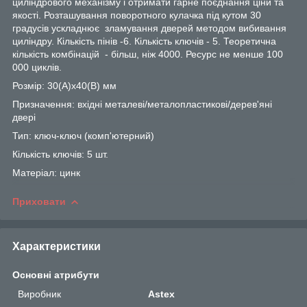
циліндрового механізму і отримати гарне поєднання ціни та
якості. Розташування поворотного кулачка під кутом 30
градусів ускладнює зламування дверей методом вибивання
циліндру. Кількість пінів -6. Кількість ключів - 5. Теоретична
кількість комбінацій - більш, ніж 4000. Ресурс не менше 100
000 циклів.
Розмір: 30(А)х40(В) мм
Призначення: вхідні металеві/металопластикові/дерев'яні
двері
Тип: ключ-ключ (комп'ютерний)
Кількість ключів: 5 шт.
Матеріал: цинк
Приховати
Характеристики
Основні атрибути
Виробник
Astex