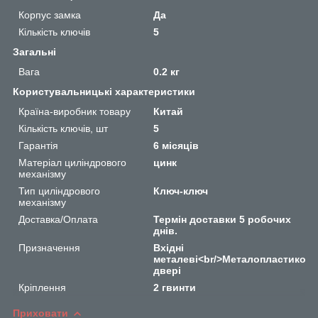
Корпус замка
Да
Кількість ключів
5
Загальні
Вага
0.2 кг
Користувальницькі характеристики
Країна-виробник товару
Китай
Кількість ключів, шт
5
Гарантія
6 місяців
Матеріал циліндрового
цинк
механізму
Тип циліндрового
Ключ-ключ
механізму
Доставка/Оплата
Термін доставки 5 робочих
днів.
Призначення
Вхідні
металеві<br/>Металопластикові<
двері
Кріплення
2 гвинти
Приховати