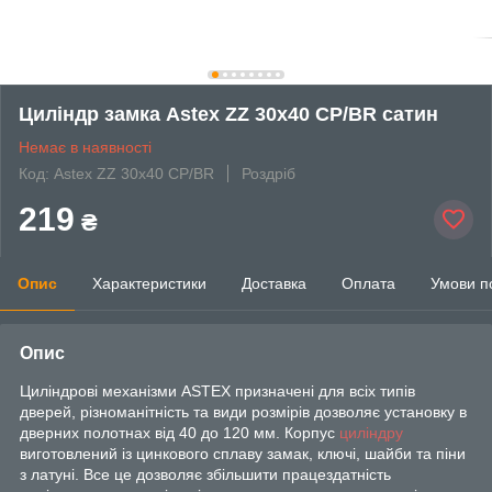
Циліндр замка Astex ZZ 30x40 CP/BR cатин
Немає в наявності
Код: Astex ZZ 30x40 CP/BR
Роздріб
219
₴
Опис
Характеристики
Доставка
Оплата
Умови п
Опис
Циліндрові механізми ASTEX призначені для всіх типів
дверей, різноманітність та види розмірів дозволяє установку в
дверних полотнах від 40 до 120 мм. Корпус
циліндру
виготовлений із цинкового сплаву замак, ключі, шайби та піни
з латуні. Все це дозволяє збільшити працездатність