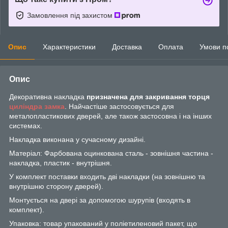
Замовлення під захистом
Опис
Характеристики
Доставка
Оплата
Умови п
Опис
Декоративна накладка
призначена для закривання торця
циліндра
замка
. Найчастіше застосовується для
металопластикових дверей, але також застосовна і на інших
системах.
Накладка виконана у сучасному дизайні.
Матеріал: Фарбована оцинкована сталь - зовнішня частина -
накладка, пластик - внутрішня.
У комплект поставки входить дві накладки (на зовнішню та
внутрішню сторону дверей).
Монтується на двері за допомогою шурупів (входять в
комплект).
Упаковка: товар упакований у поліетиленовий пакет, що