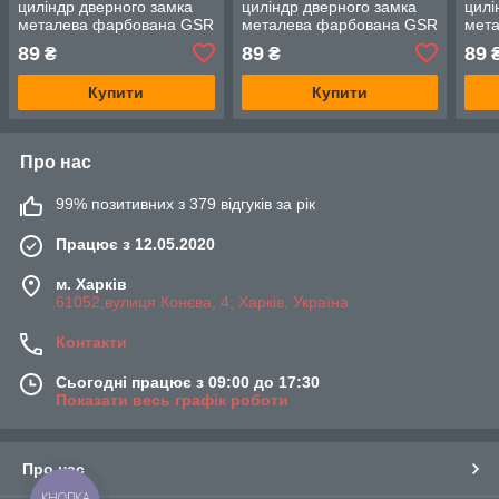
циліндр дверного замка
циліндр дверного замка
цилі
металева фарбована GSR
металева фарбована GSR
мет
62_30 графіт (RAL 7024)
62_30 біла (RAL 9016)
62_3
89
89
89
₴
₴
8019
Купити
Купити
Про нас
99% позитивних з 379 відгуків за рік
Працює з 12.05.2020
м. Харків
61052,вулиця Конєва, 4, Харків, Україна
Контакти
Сьогодні працює з 09:00 до 17:30
Показати весь графік роботи
Про нас
КНОПКА