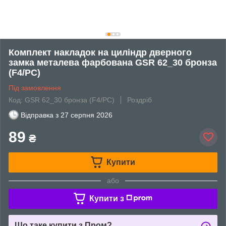
Комплект накладок на циліндр дверного
замка металева фарбована GSR 62_30 бронза
(F4/PC)
Під замовлення
Код: GSR 62_30 бронза (F4/PC)
Роздріб
Відправка з
27 серпня 2026
89
₴
Купити
або
Купити з
Що таке купити з Пром?