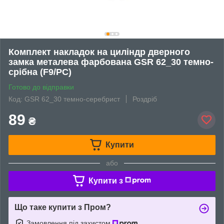
Комплект накладок на циліндр дверного
замка металева фарбована GSR 62_30 темно-
срібна (F9/PC)
Готово до відправки
Код: GSR 62_30 темно-серебрист
Роздріб
89
₴
Купити
або
Купити з
Що таке купити з Пром?
Замовлення під захистом