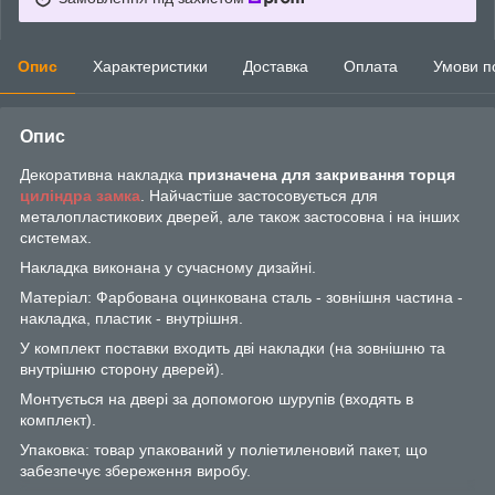
Опис
Характеристики
Доставка
Оплата
Умови п
Опис
Декоративна накладка
призначена для закривання торця
циліндра
замка
. Найчастіше застосовується для
металопластикових дверей, але також застосовна і на інших
системах.
Накладка виконана у сучасному дизайні.
Матеріал: Фарбована оцинкована сталь - зовнішня частина -
накладка, пластик - внутрішня.
У комплект поставки входить дві накладки (на зовнішню та
внутрішню сторону дверей).
Монтується на двері за допомогою шурупів (входять в
комплект).
Упаковка: товар упакований у поліетиленовий пакет, що
забезпечує збереження виробу.