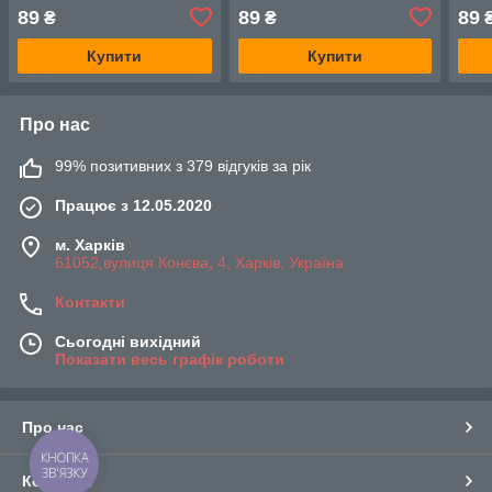
62_30 графіт (RAL 7024)
62_30 біла (RAL 9016)
62_3
89
89
89
₴
₴
8019
Купити
Купити
Про нас
99% позитивних з 379 відгуків за рік
Працює з 12.05.2020
м. Харків
61052,вулиця Конєва, 4, Харків, Україна
Контакти
Сьогодні вихідний
Показати весь графік роботи
Про нас
КНОПКА
ЗВ'ЯЗКУ
Контакти