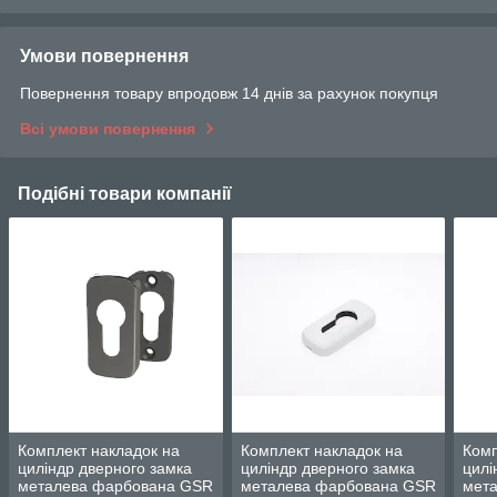
Умови повернення
Повернення товару впродовж 14 днів за рахунок покупця
Всі умови повернення
Подібні товари компанії
Комплект накладок на
Комплект накладок на
Комп
циліндр дверного замка
циліндр дверного замка
цилі
металева фарбована GSR
металева фарбована GSR
мет