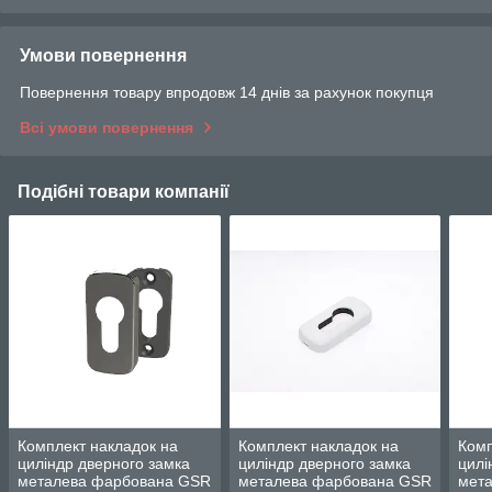
Умови повернення
Повернення товару впродовж 14 днів за рахунок покупця
Всі умови повернення
Подібні товари компанії
Комплект накладок на
Комплект накладок на
Комп
циліндр дверного замка
циліндр дверного замка
цилі
металева фарбована GSR
металева фарбована GSR
мет