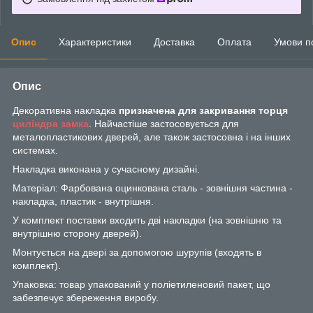
Опис
Характеристики
Доставка
Оплата
Умови п
Опис
Декоративна накладка
призначена для закривання торця
циліндра
замка
. Найчастіше застосовується для
металопластикових дверей, але також застосовна і на інших
системах.
Накладка виконана у сучасному дизайні.
Матеріал: Фарбована оцинкована сталь - зовнішня частина -
накладка, пластик - внутрішня.
У комплект поставки входить дві накладки (на зовнішню та
внутрішню сторону дверей).
Монтується на двері за допомогою шурупів (входять в
комплект).
Упаковка: товар упакований у поліетиленовий пакет, що
забезпечує збереження виробу.