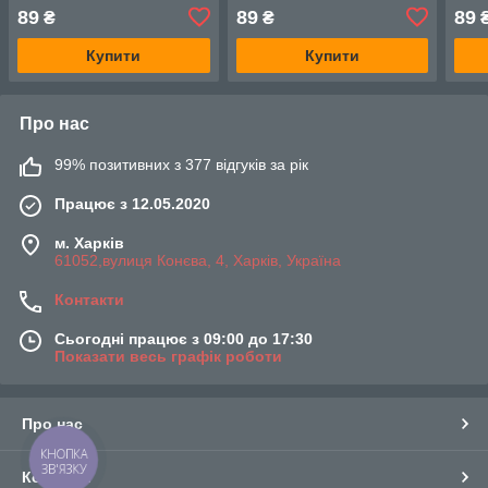
62_30 графіт (RAL 7024)
62_30 біла (RAL 9016)
62_3
89
89
89
₴
₴
8019
Купити
Купити
Про нас
99% позитивних з 377 відгуків за рік
Працює з 12.05.2020
м. Харків
61052,вулиця Конєва, 4, Харків, Україна
Контакти
Сьогодні працює з 09:00 до 17:30
Показати весь графік роботи
Про нас
КНОПКА
ЗВ'ЯЗКУ
Контакти