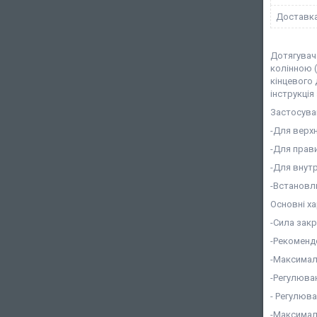
Доставк
Дотягувач
колінною (
кінцевого
інструкція
Застосува
-Для верх
-Для прави
-Для внутр
-Встановлю
Основні х
-Сила закр
-Рекомендо
-Максимал
-Регулюван
- Регулюва
-Максималь