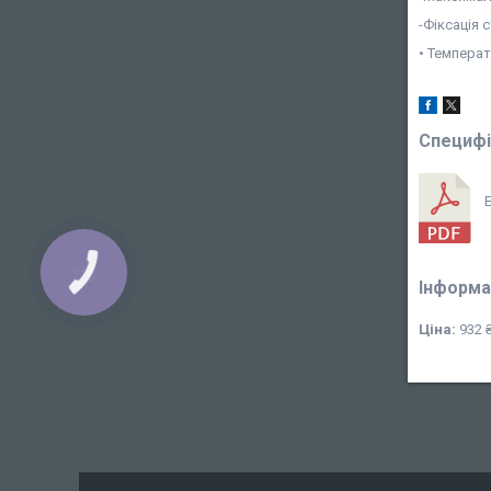
-Фіксація 
• Температ
Специфі
E
КНОПКА
ЗВ'ЯЗКУ
Інформа
Ціна:
932 