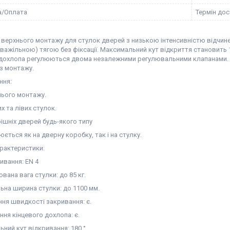
а/Оплата
Термін дос
 верхнього монтажу для стулок дверей з низькою інтенсивністю відчине
важільною) тягою без фіксації. Максимальний кут відкриття становить 
 дохлопа регулюються двома незалежними регулювальними клапанами. Ре
 з монтажу.
ння:
нього монтажу.
х та лівих стулок.
ішніх дверей будь-якого типу
ється як на дверну коробку, так і на стулку.
арактеристики:
ивання: EN 4
вана вага стулки: до 85 кг.
ьна ширина стулки: до 1100 мм.
ня швидкості закривання: є.
ння кінцевого дохлопа: є.
ний кут відкривання: 180 °.