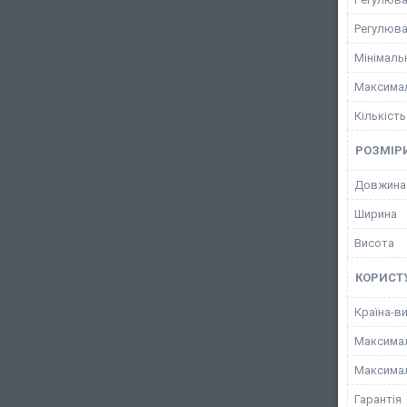
Регулюва
Мінімаль
Максимал
Кількість
РОЗМІР
Довжина
Ширина
Висота
КОРИСТ
Країна-в
Максимал
Максимал
Гарантія