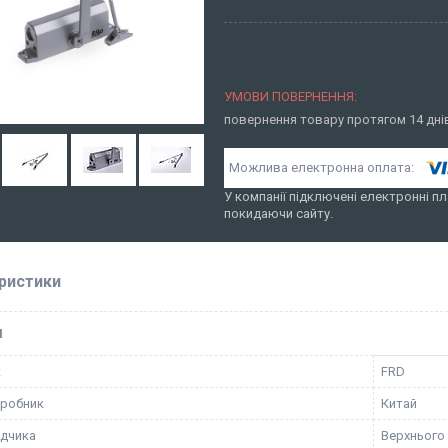
повернення товару протягом 14 дн
У компанії підключені електронні пл
покидаючи сайту.
ристики
І
к
FRD
иробник
Китай
дчика
Верхнього