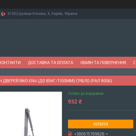
61052,вулиця Конєва, 4, Харків, Україна
КОНТАКТИ
ДОСТАВКА ТА ОПЛАТА
ОБМІН ТА ПОВЕРНЕННЯ
С
 ДВЕРЕЙ RIKO EN4 (ДО 85КГ/1100ММ) СРІБЛО (РАЛ 9006)
Готово до відправки
932 ₴
КУПИТИ
+380675709828