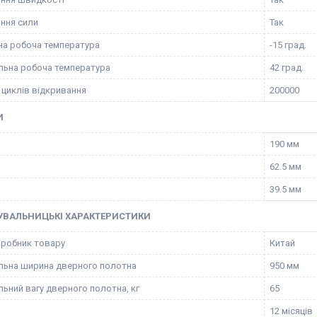
ння сили
Так
на робоча температура
-15 град.
ьна робоча температура
42 град.
 циклів відкривання
200000
И
190 мм
62.5 мм
39.5 мм
УВАЛЬНИЦЬКІ ХАРАКТЕРИСТИКИ
иробник товару
Китай
ьна ширина дверного полотна
950 мм
ьний вагу дверного полотна, кг
65
12 місяців