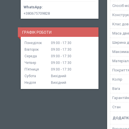
Спосіб м
+380675709828
Конструк
Клас дов
ГРАФІК РОБОТИ
Маса две
Ширина д
Понеділок
09:00
17:30
Вівторок
09:00
17:30
Максимал
Середа
09:00
17:30
Матеріал
Четвер
09:00
17:30
Пʼятниця
09:00
17:30
Покритт
Субота
Вихідний
Колір
Неділя
Вихідний
Вага
Гарантійн
Стан
ДОДАТК
Регулюва