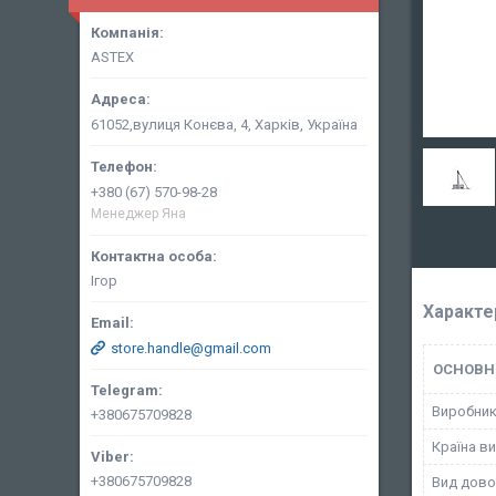
ASTEX
61052,вулиця Конєва, 4, Харків, Україна
+380 (67) 570-98-28
Менеджер Яна
Ігор
Характе
store.handle@gmail.com
ОСНОВН
Виробни
+380675709828
Країна в
+380675709828
Вид дово