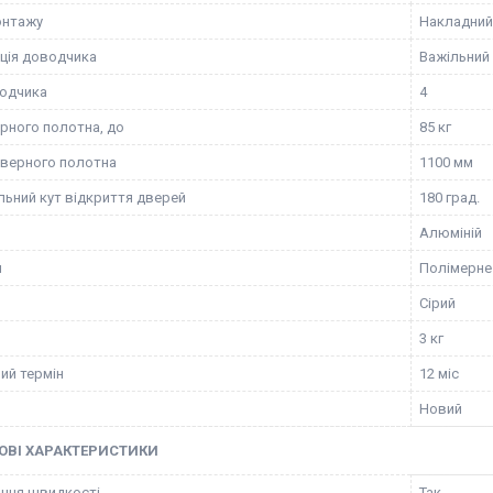
онтажу
Накладний
ція доводчика
Важільний
одчика
4
рного полотна, до
85 кг
верного полотна
1100 мм
ьний кут відкриття дверей
180 град.
Алюміній
я
Полімерне
Сірий
3 кг
ий термін
12 міс
Новий
ОВІ ХАРАКТЕРИСТИКИ
ння швидкості
Так