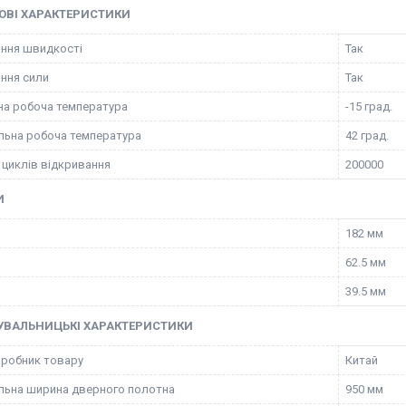
ОВІ ХАРАКТЕРИСТИКИ
ння швидкості
Так
ння сили
Так
на робоча температура
-15 град.
ьна робоча температура
42 град.
 циклів відкривання
200000
И
182 мм
62.5 мм
39.5 мм
УВАЛЬНИЦЬКІ ХАРАКТЕРИСТИКИ
иробник товару
Китай
ьна ширина дверного полотна
950 мм