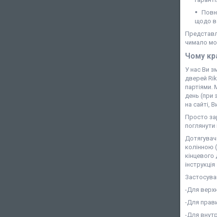
Повна
щодо в
Представле
чимало мо
Чому кра
У нас Ви з
дверей Rik
партіями.
день (при 
на сайті, 
Просто за
поглянути
Дотягувач
колінною (
кінцевого
інструкція
Застосува
-Для верх
-Для прави
-Для внутр