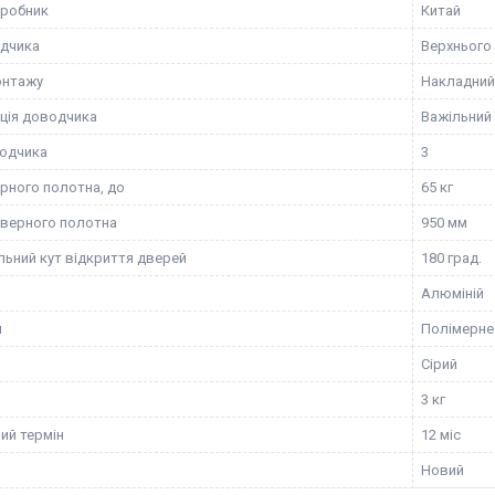
иробник
Китай
дчика
Верхнього
онтажу
Накладний
ція доводчика
Важільний
одчика
3
рного полотна, до
65 кг
верного полотна
950 мм
ьний кут відкриття дверей
180 град.
Алюміній
я
Полімерне
Сірий
3 кг
ий термін
12 міс
Новий