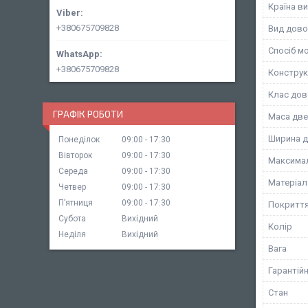
Країна в
+380675709828
Вид дово
Спосіб м
+380675709828
Конструк
Клас дов
ГРАФІК РОБОТИ
Маса две
Ширина д
Понеділок
09:00
17:30
Вівторок
09:00
17:30
Максимал
Середа
09:00
17:30
Матеріал
Четвер
09:00
17:30
Пʼятниця
09:00
17:30
Покритт
Субота
Вихідний
Колір
Неділя
Вихідний
Вага
Гарантійн
Стан