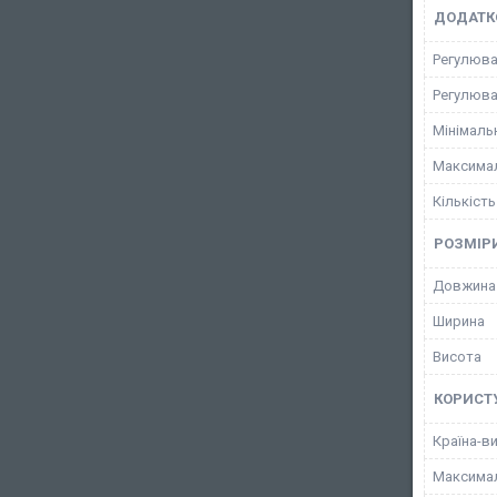
ДОДАТК
Регулюва
Регулюва
Мінімаль
Максимал
Кількість
РОЗМІР
Довжина
Ширина
Висота
КОРИСТ
Країна-в
Максимал