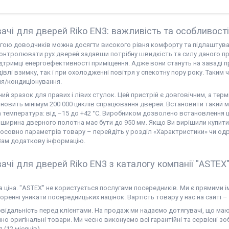
ачі для дверей Riko EN3: важливість та особливост
гою доводчиків можна досягти високого рівня комфорту та підлаштуват
онтролювати рух дверей задавши потрібну швидкість та силу даного пр
ідтримці енергоефективності приміщення. Адже вони стануть на заваді 
удівлі взимку, так і при охолодженні повітря у спекотну пору року. Та
ня/кондиціонування.
ний зразок для правих і лівих стулок. Цей пристрій є довговічним, а те
новить мінімум 200 000 циклів спрацювання дверей. Встановити такий ме
 температура: від –15 до +42 °С. Виробником дозволено встановлення ц
ширина дверного полотна має бути до 950 мм. Якщо Ви вирішили купити 
тосовно параметрів товару – перейдіть у розділ «Характристики» чи о
Вам додаткову інформацію.
ачі для дверей Riko EN3 з каталогу компанії "ASTEX"
а ціна. "ASTEX" не користується послугами посередників. Ми є прямими 
оренні уникати посередницьких націнок. Вартість товару у нас на сайті –
овідальність перед клієнтами. На продаж ми надаємо дотягувачі, що мают
о оригінальні товари. Ми чесно виконуємо всі гарантійні та сервісні зо
я (12 місяців).