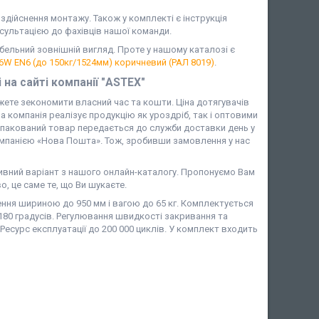
 здійснення монтажу. Також у комплекті є інструкція
ультацією до фахівців нашої команди.
бельний зовнішній вигляд. Проте у нашому каталозі є
6W EN6 (до 150кг/1524мм) коричневий (РАЛ 8019)
.
 на сайті компанії "ASTEX"
жете зекономити власний час та кошти. Ціна дотягувачів
 компанія реалізує продукцію як уроздріб, так і оптовими
упакований товар передається до служби доставки день у
компанією «Нова Пошта». Тож, зробивши замовлення у нас
ивний варіант з нашого онлайн-каталогу. Пропонуємо Вам
о, це саме те, що Ви шукаєте.
ння шириною до 950 мм і вагою до 65 кг. Комплектується
180 градусів. Регулювання швидкості закривання та
сурс експлуатації до 200 000 циклів. У комплект входить