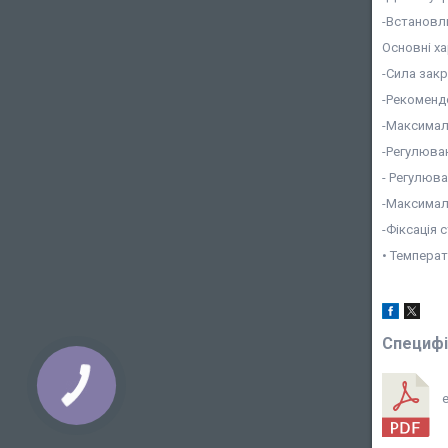
-Встановлю
Основні х
-Сила закр
-Рекомендо
-Максимал
-Регулюван
- Регулюва
-Максималь
-Фіксація 
• Температ
Специфі
e