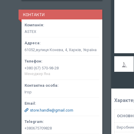
КОНТАКТИ
ASTEX
61052,вулиця Конєва, 4, Харків, Україна
+380 (67) 570-98-28
Менеджер Яна
Ігор
Характе
store.handle@gmail.com
ОСНОВН
Виробни
+380675709828