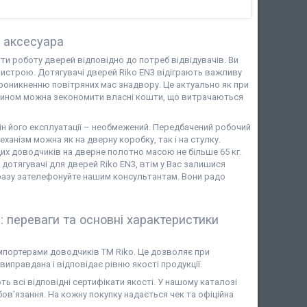
і аксесуара
и роботу дверей відповідно до потреб відвідувачів. Ви
истрою. Дотягувачі дверей Riko EN3 відіграють важливу
проникненню повітряних мас знадвору. Це актуально як при
ким чином можна зекономити власні кошти, що витрачаються
рмін його експлуатації – необмежений. Передбачений робочий
ханізм можна як на дверну коробку, так і на стулку.
их доводчиків на дверне полотно масою не більше 65 кг.
дотягувачі для дверей Riko EN3, втім у Вас залишися
дразу зателефонуйте нашим консультантам. Вони радо
: переваги та основні характеристики
імпортерами доводчиків ТМ Riko. Це дозволяє при
 виправдана і відповідає рівню якості продукції.
ь всі відповідні сертифікати якості. У нашому каталозі
бов’язання. На кожну покупку надається чек та офіційна