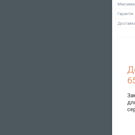
Максимал
Гарантія
Доставк
Д
6
За
дл
се