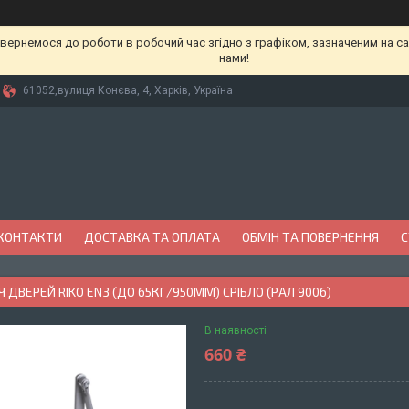
вернемося до роботи в робочий час згідно з графіком, зазначеним на сай
нами!
61052,вулиця Конєва, 4, Харків, Україна
КОНТАКТИ
ДОСТАВКА ТА ОПЛАТА
ОБМІН ТА ПОВЕРНЕННЯ
С
 ДВЕРЕЙ RIKO EN3 (ДО 65КГ/950ММ) СРІБЛО (РАЛ 9006)
В наявності
660 ₴