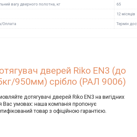
ьний вагу дверного полотна, кг
65
12 місяців
а/Оплата
Термін дос
отягувач дверей Riko EN3 (до
5кг/950мм) срібло (РАЛ 9006)
мовляйте дотягувачі дверей Riko EN3 на вигідних
я Вас умовах: наша компанія пропонує
ртифікований товар з офіційною гарантією.