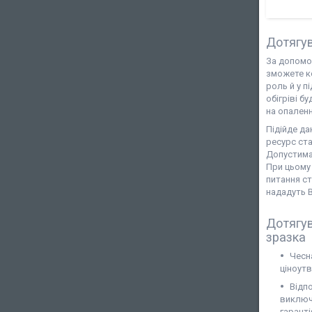
Дотягув
За допомо
зможете к
роль й у п
обігріві б
на опален
Підійде да
ресурс ста
Допустима
При цьому 
питання с
нададуть 
Дотягув
зразка
Чесн
ціноутв
Відп
виключн
гаранті