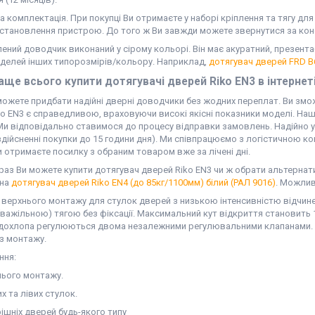
 комплектація. При покупці Ви отримаєте у наборі кріплення та тягу для
становлення пристрою. До того ж Ви завжди можете звернутися за конс
ний доводчик виконаний у сірому кольорі. Він має акуратний, презента
делей інших типорозмірів/кольору. Наприклад,
дотягувач дверей FRD B
ще всього купити дотягувачі дверей Riko EN3 в інтернеті
можете придбати надійні дверні доводчики без жодних переплат. Ви змо
o EN3 є справедливою, враховуючи високі якісні показники моделі. Наша
 Ми відповідально ставимося до процесу відправки замовлень. Надійно 
здійсненні покупки до 15 години дня). Ми співпрацюємо з логістичною 
Ви отримаєте посилку з обраним товаром вже за лічені дні.
раз Ви можете купити дотягувач дверей Riko EN3 чи ж обрати альтернат
 на
дотягувач дверей Riko EN4 (до 85кг/1100мм) білий (РАЛ 9016)
. Можлив
 верхнього монтажу для стулок дверей з низькою інтенсивністю відчине
важільною) тягою без фіксації. Максимальний кут відкриття становить 
 дохлопа регулюються двома незалежними регулювальними клапанами. Ре
 з монтажу.
ння:
нього монтажу.
х та лівих стулок.
ішніх дверей будь-якого типу