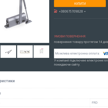
КУПИТИ
+380675709828
повернення товару протягом 14 дн
У компанії підключені електронні пл
покидаючи сайту.
ристики
І
к
FRD