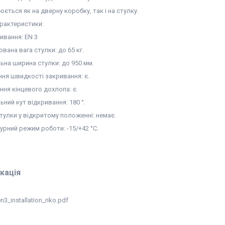
ється як на дверну коробку, так і на стулку.
арактеристики:
ивання: EN 3
вана вага стулки: до 65 кг.
ьна ширина стулки: до 950 мм.
ня швидкості закривання: є.
ння кінцевого дохлопа: є.
ний кут відкривання: 180 °.
стулки у відкритому положенні: немає.
урний режим роботи: -15/+42 °С.
кація
n3_installation_riko.pdf