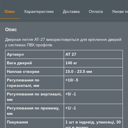
Опис
Характеристики
Доставка
Оплата
Умови п
Опис
Дверная петля АТ-27 використовується для кріплення дверей
у системах ПВХ профілів.
Артикул
AT 27
Вага дверей
140 кг
Наплав створки
15.0 - 23.5 мм
Регулювання по
+10/ -5
горизонталі, мм
Регулювання по вертикалі,
+5/ -1
мм
Регулювання по прижиму,
+1/ -1
мм
Пакування
1 шт в iндивiд. упаковцi, 30
шт в ящику