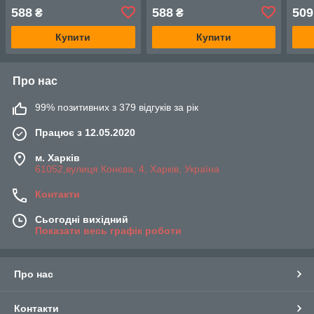
15-23,5)
(наплав 15-23,5)
(нап
588
588
509
₴
₴
Купити
Купити
Про нас
99% позитивних з 379 відгуків за рік
Працює з 12.05.2020
м. Харків
61052,вулиця Конєва, 4, Харків, Україна
Контакти
Сьогодні вихідний
Показати весь графік роботи
Про нас
Контакти