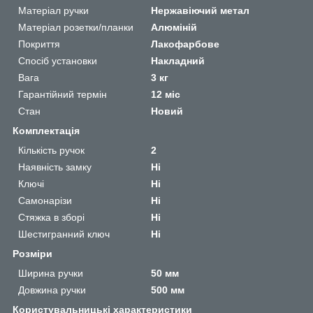
Матеріал ручки
Нержавіючий метал
Матеріал розетки/планки
Алюміній
Покриття
Лакофарбове
Спосіб установки
Накладний
Вага
3 кг
Гарантійний термін
12 міс
Стан
Новий
Комплектація
Кількість ручок
2
Наявність замку
Ні
Ключі
Ні
Самонарізи
Ні
Стяжка в зборі
Ні
Шестигранний ключ
Ні
Розміри
Ширина ручки
50 мм
Довжина ручки
500 мм
Користувальницькі характеристики