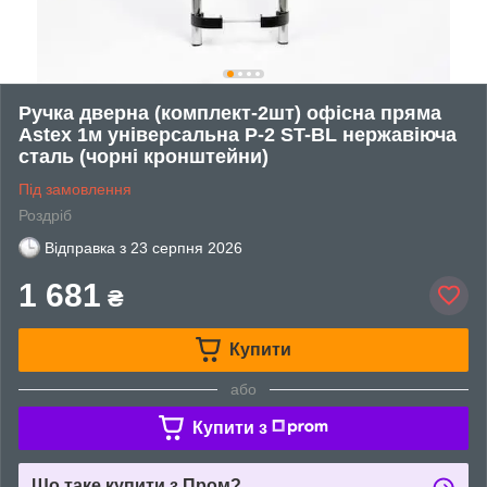
Ручка дверна (комплект-2шт) офісна пряма
Astex 1м універсальна Р-2 ST-BL нержавіюча
сталь (чорні кронштейни)
Під замовлення
Роздріб
Відправка з
23 серпня 2026
1 681
₴
Купити
або
Купити з
Що таке купити з Пром?