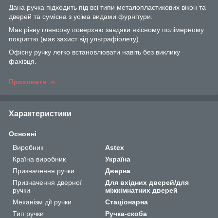
Дана ручка підходить під всі типи металопластикових вікон та
дверей та сумісна з усіма видами фурнітури.
Має рівну глянсову поверхню завдяки якісному полімерному
покриттю (має захист від ультрафіолету).
Офісну ручку легко встановлювати навіть без виклику
фахівця.
Приховати
Характеристики
Основні
Виробник
Astex
Країна виробник
Україна
Призначення ручки
Дверна
Призначення дверної
Для вхідних дверей/для
ручки
міжкімнатних дверей
Механізм дії ручки
Стаціонарна
Тип ручки
Ручка-скоба