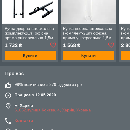
Ручка дверна штовхальна
Ручка дверна штовхальна
Ручк
(комплект-2шт) офісна
(комплект-2шт) офісна
(ком
пряма універсальна 1,5м
пряма універсальна 1,5м
прям
Astex Р-2 антрацит (РАЛ
Astex Р-2 білий (РАЛ 9016)
унів
1 732
1 568
2 8
₴
₴
7016)
мета
сріб
Купити
Купити
Про нас
99% позитивних з 379 відгуків за рік
Працює з 12.05.2020
м. Харків
61052,вулиця Конєва, 4, Харків, Україна
Контакти