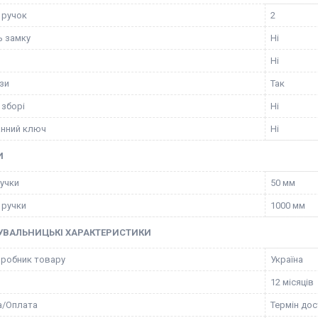
 ручок
2
ь замку
Ні
Ні
зи
Так
 зборі
Ні
нний ключ
Ні
И
учки
50 мм
 ручки
1000 мм
УВАЛЬНИЦЬКІ ХАРАКТЕРИСТИКИ
иробник товару
Україна
12 місяців
а/Оплата
Термін дос