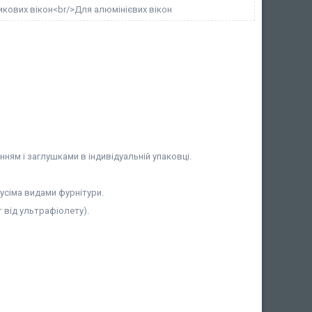
кових вікон<br/>Для алюмінієвих вікон
ням і заглушками в індивідуальній упаковці.
 усіма видами фурнітури.
 від ультрафіолету).