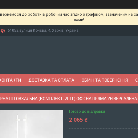
вернемося до роботи в робочий час згідно з графіком, зазначеним на сай
нами!
61052,вулиця Конєва, 4, Харків, Україна
КОНТАКТИ
ДОСТАВКА ТА ОПЛАТА
ОБМІН ТА ПОВЕРНЕННЯ
С
РНА ШТОВХАЛЬНА (КОМПЛЕКТ-2ШТ) ОФІСНА ПРЯМА УНІВЕРСАЛЬНА 1,8
Готово до відправки
2 065 ₴