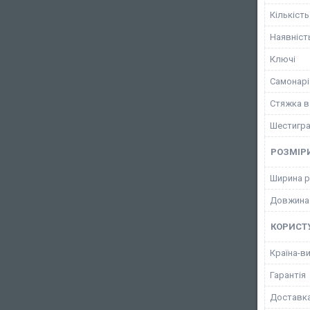
Кількість
Наявніст
Ключі
Самонарі
Стяжка в
Шестигра
РОЗМІР
Ширина р
Довжина
КОРИСТ
Країна-в
Гарантія
Доставк