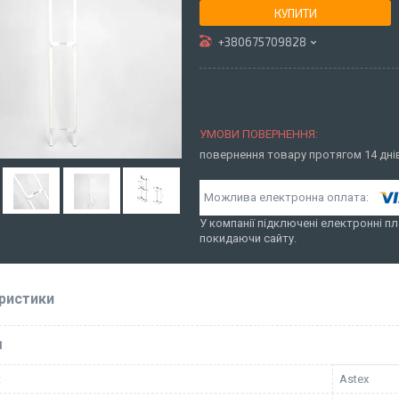
КУПИТИ
+380675709828
повернення товару протягом 14 дн
У компанії підключені електронні пл
покидаючи сайту.
ристики
І
к
Astex