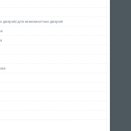
их дверей/для міжкімнатних дверей
на
ба
ове