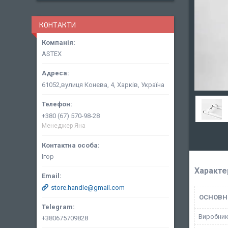
КОНТАКТИ
ASTEX
61052,вулиця Конєва, 4, Харків, Україна
+380 (67) 570-98-28
Менеджер Яна
Ігор
Характе
store.handle@gmail.com
ОСНОВН
Виробни
+380675709828