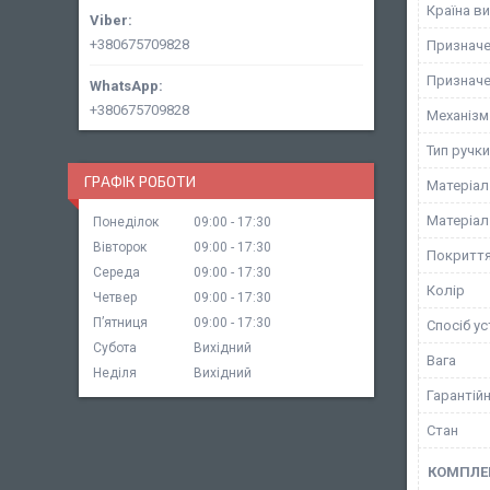
Країна в
+380675709828
Призначе
Призначе
+380675709828
Механізм 
Тип ручки
ГРАФІК РОБОТИ
Матеріал
Матеріал
Понеділок
09:00
17:30
Вівторок
09:00
17:30
Покритт
Середа
09:00
17:30
Колір
Четвер
09:00
17:30
Пʼятниця
09:00
17:30
Спосіб у
Субота
Вихідний
Вага
Неділя
Вихідний
Гарантійн
Стан
КОМПЛЕ