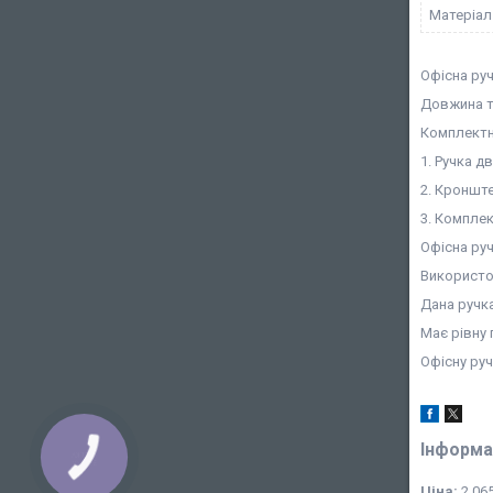
Матеріал
Офісна руч
Довжина тр
Комплектн
1. Ручка д
2. Кронште
3. Комплек
Офісна руч
Використо
Дана ручка
Має рівну
Офісну руч
Інформа
КНОПКА
ЗВ'ЯЗКУ
Ціна:
2 065