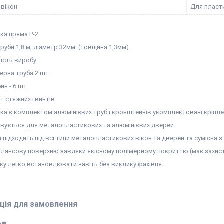
 вікон
Для пласти
ка пряма Р-2
уби 1,8 м, діаметр 32мм. (товщина 1,3мм)
ість виробу:
верна труба 2 шт
йн - 6 шт.
т стяжних гвинтів.
ка є комплектом алюмінієвих труб і кронштейнів укомплектовані кріплен
вується для металопластикових та алюмінієвих дверей.
 підходить під всі типи металопластикових вікон та дверей та сумісна з
 глянсову поверхню завдяки якісному полімерному покриттю (має захист
ку легко встановлювати навіть без виклику фахівця.
ція для замовлення
 ₴