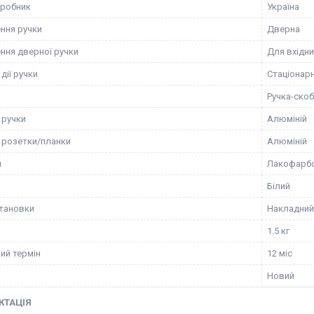
иробник
Україна
ння ручки
Дверна
ння дверної ручки
Для вхідн
дії ручки
Стаціонар
Ручка-ско
 ручки
Алюміній
 розетки/планки
Алюміній
я
Лакофарб
Білий
становки
Накладний
1.5 кг
ий термін
12 міс
Новий
КТАЦІЯ