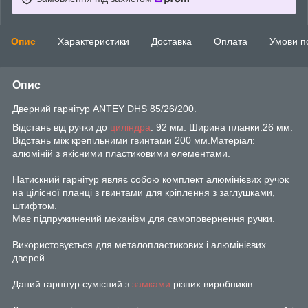
Опис
Характеристики
Доставка
Оплата
Умови п
Опис
Дверний гарнітур ANTEY DHS 85/26/200.
Відстань від ручки до
циліндра
: 92 мм. Ширина планки:26 мм.
Відстань між крепільними гвинтами 200 мм.Матеріал:
алюміній з якісними пластиковими елементами.
Натискний гарнітур являє собою комплект алюмінієвих ручок
на цілісної планці з гвинтами для кріплення з заглушками,
штифтом.
Має підпружинений механізм для самоповернення ручки.
Використовується для металопластикових і алюмінієвих
дверей.
Даний гарнітур сумісний з
замками
різних виробників.