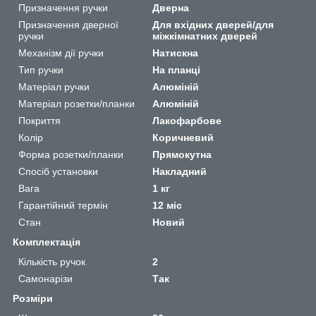
Призначення ручки
Дверна
Призначення дверної
Для вхідних дверей/для
ручки
міжкімнатних дверей
Механізм дії ручки
Натискна
Тип ручки
На планці
Матеріал ручки
Алюміній
Матеріал розетки/планки
Алюміній
Покриття
Лакофарбове
Колір
Коричневий
Форма розетки/планки
Прямокутна
Спосіб установки
Накладний
Вага
1 кг
Гарантійний термін
12 міс
Стан
Новий
Комплектація
Кількість ручок
2
Самонарізи
Так
Розміри