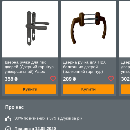
Дверна ручка для пвх
Дверна ручка для ПВХ
Двер
дверей (Дверний гарнітур
балконних дверей
двер
універсальний) Astex
(Балконний гарнітур)
унів
ANTEY DHS 92/26/200
Astex ANTEY BHS 4/3
ANT
358
289
302
₴
₴
антрацит (РАЛ 7016)
коричневий (РАЛ 8019)
біли
Купити
Купити
Про нас
99% позитивних з 379 відгуків за рік
Працює з 12.05.2020