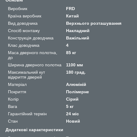
Виробник
FRD
Країна виробник
Китай
Вид доводчика
Верхнього розташування
Спосіб монтажу
Накладний
Конструкція доводчика
Важільний
Клас доводчика
4
Маса дверного полотна,
85 кг
до
Ширина дверного полотна
1100 мм
Максимальний кут
180 град.
відкриття дверей
Матеріал
Алюміній
Покриття
Полімерне
Колір
Сірий
Вага
5 кг
Гарантійний термін
24 міс
Стан
Новий
Додаткові характеристики