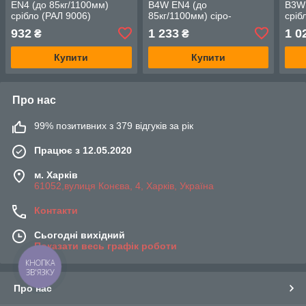
EN4 (до 85кг/1100мм)
B4W EN4 (до
B3W 
срібло (РАЛ 9006)
85кг/1100мм) сіро-
сріб
коричневий (РАЛ 7022)
932
1 233
1 0
₴
₴
Купити
Купити
Про нас
99% позитивних з 379 відгуків за рік
Працює з 12.05.2020
м. Харків
61052,вулиця Конєва, 4, Харків, Україна
Контакти
Сьогодні вихідний
Показати весь графік роботи
КНОПКА
ЗВ'ЯЗКУ
Про нас