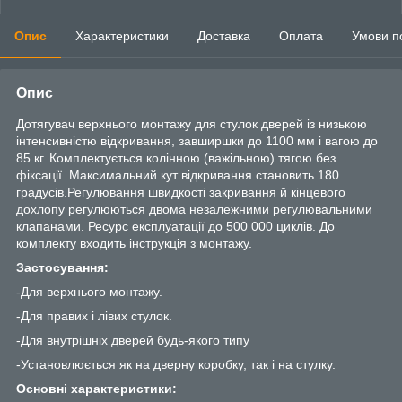
Опис
Характеристики
Доставка
Оплата
Умови п
Опис
Дотягувач верхнього монтажу для стулок дверей із низькою
інтенсивністю відкривання, завширшки до 1100 мм і вагою до
85 кг. Комплектується колінною (важільною) тягою без
фіксації. Максимальний кут відкривання становить 180
градусів.Регулювання швидкості закривання й кінцевого
дохлопу регулюються двома незалежними регулювальними
клапанами. Ресурс експлуатації до 500 000 циклів. До
комплекту входить інструкція з монтажу.
Застосування:
-Для верхнього монтажу.
-Для правих і лівих стулок.
-Для внутрішніх дверей будь-якого типу
-Установлюється як на дверну коробку, так і на стулку.
Основні характеристики: