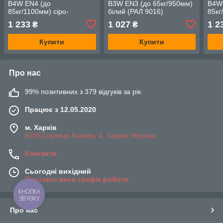
B4W EN4 (до
B3W EN3 (до 65кг/950мм)
B4W
85кг/1100мм) сіро-
білий (РАЛ 9016)
85кг
коричневий (РАЛ 7022)
(РАЛ
1 233
1 027
1 2
₴
₴
Купити
Купити
Про нас
99% позитивних з 379 відгуків за рік
Працює з 12.05.2020
м. Харків
61052,вулиця Конєва, 4, Харків, Україна
Контакти
Сьогодні вихідний
Показати весь графік роботи
КНОПКА
ЗВ'ЯЗКУ
Про нас