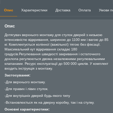
Опис
Характеристики
Доставка
Оплата
Умови п
Опис
Дотягувач верхнього монтажу для стулок дверей з низькою
інтенсивністю відкривання, шириною до 1100 мм і вагою до 85
кг. Комплектується колінної (важільної) тягою без фіксації.
Максимальний кут відкривання складає 180
градусів.Регулювання швидкості закривання і остаточного
дохлопа регулюються двома незалежними регулювальними
клапанами. Ресурс експлуатації до 500 000 циклів. У комплект
входить інструкція з монтажу.
Застосування:
-Для верхнього монтажу.
-Для правих і лівих стулок.
-Для внутрішніх дверей будь-якого типу
-Встановлюється як на дверну коробку, так і на стулку.
Основні характеристики: