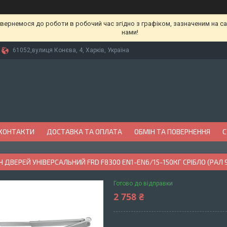
вернемося до роботи в робочий час згідно з графіком, зазначеним на сай
нами!
61052,вулиця Конєва, 4, Харків, Україна
КОНТАКТИ
ДОСТАВКА ТА ОПЛАТА
ОБМІН ТА ПОВЕРНЕННЯ
С
 ДВЕРЕЙ УНІВЕРСАЛЬНИЙ FRD F8300 EN1-EN6/15-150КГ СРІБЛО (РАЛ 
Готово до відправки
2 758 ₴