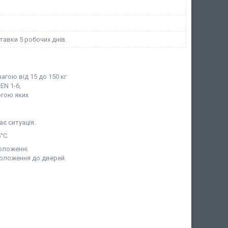
тавки 5 робочих днів.
гою від 15 до 150 кг
EN 1-6,
огою яких
є ситуація.
°С.
оложенні.
положення до дверей.