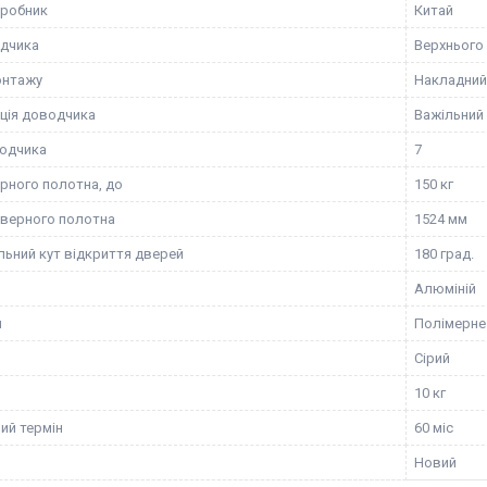
иробник
Китай
дчика
Верхнього
онтажу
Накладний
ція доводчика
Важільний
одчика
7
рного полотна, до
150 кг
верного полотна
1524 мм
ьний кут відкриття дверей
180 град.
Алюміній
я
Полімерне
Сірий
10 кг
ий термін
60 міс
Новий