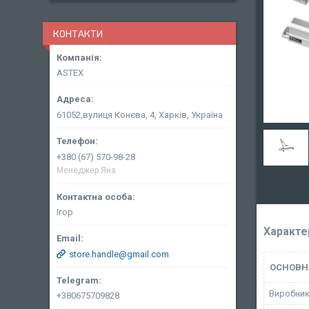
КОНТАКТИ
ASTEX
61052,вулиця Конєва, 4, Харків, Україна
+380 (67) 570-98-28
Менеджер Яна
Ігор
Характе
store.handle@gmail.com
ОСНОВН
Виробни
+380675709828