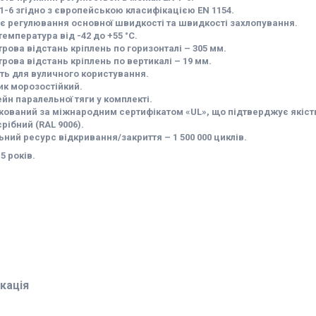
 1-6 згідно з європейською класифікацією EN 1154.
є регулювання основної швидкості та швидкості захлопування.
температура від -42 до +55 °С.
рова відстань кріплень по горизонталі – 305 мм.
рова відстань кріплень по вертикалі – 19 мм.
ть для вуличного користування.
к морозостійкий.
йн паралельної тяги у комплекті.
кований за міжнародним сертифікатом «UL», що підтверджує якість
срібний (RAL 9006).
ьний ресурс відкривання/закриття – 1 500 000 циклів.
 5 років.
кація