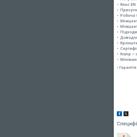
• Клас EN
• Присутн
• Робоча 
• Міжцент
• Міжцент
• Підходи
• Доводчи
• Кронште
• Сертифі
• Колір – 
• Мінімал
• Гарантія
Специфі