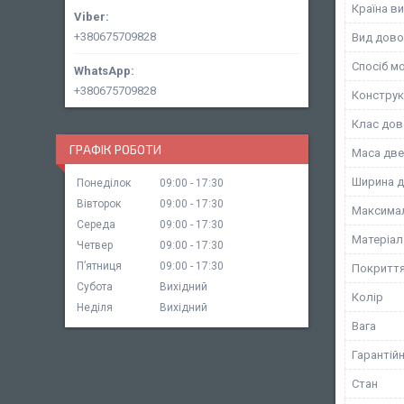
Країна в
+380675709828
Вид дово
Спосіб м
+380675709828
Конструк
Клас дов
ГРАФІК РОБОТИ
Маса две
Ширина д
Понеділок
09:00
17:30
Вівторок
09:00
17:30
Максимал
Середа
09:00
17:30
Матеріал
Четвер
09:00
17:30
Пʼятниця
09:00
17:30
Покритт
Субота
Вихідний
Колір
Неділя
Вихідний
Вага
Гарантійн
Стан