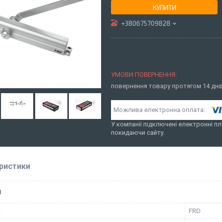
КУПИТИ
+380675709828
повернення товару протягом 14 дн
У компанії підключені електронні пл
покидаючи сайту.
ристики
І
к
FRD