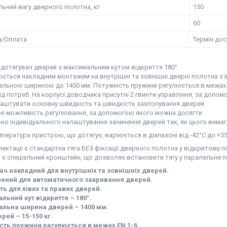
ьний вагу дверного полотна, кг
150
60
а/Оплата
Термін дос
 дотягувач дверей з максимальним кутом відкриття 180°.
ться накладним монтажем на внутрішні та зовнішні дверні полотна з ва
альною шириною до 1400 мм. Потужність пружини регулюється в межах 
д потреб. На корпусі доводчика присутні 2 гвинти управління, за допом
аштувати основну швидкість та швидкість захлопування дверей.
є можливість регулювання, за допомогою якого можна досягти
о індивідуального налаштування зачинення дверей так, як цього вимага
пература пристрою, що дотягує, варіюється в діапазоні від -42°С до +55
лектації є стандартна тяга БЕЗ фіксації дверного полотна у відкритому п
й є спеціальний кронштейн, що дозволяє встановити тягу у паралельне 
ач накладний для внутрішніх та зовнішніх дверей.
чений для автоматичного закривання дверей.
ть для лівих та правих дверей.
льний кут відкриття – 180°.
альна ширина дверей – 1400 мм.
рей – 15-150 кг.
сть пружини регулюється в межах EN 1-6.