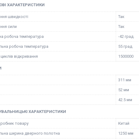
ОВІ ХАРАКТЕРИСТИКИ
ння швидкості
Так
ння сили
Так
на робоча температура
-42 град.
ьна робоча температура
55 град.
 циклів відкривання
1500000
И
311 мм
52 мм
42.5 мм
УВАЛЬНИЦЬКІ ХАРАКТЕРИСТИКИ
иробник товару
Китай
ьна ширина дверного полотна
1250 мм