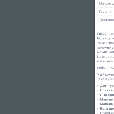
Максимал
Гарантія
Доставк
F8300
– це
Встановлює
та максим
залежно ві
можна нал
Це створю
максимальн
Робоча тем
У цій комп
Також у ні
• Дотягув
• Призна
• Підходи
• Максима
• Максим
• Вага две
• Потужні