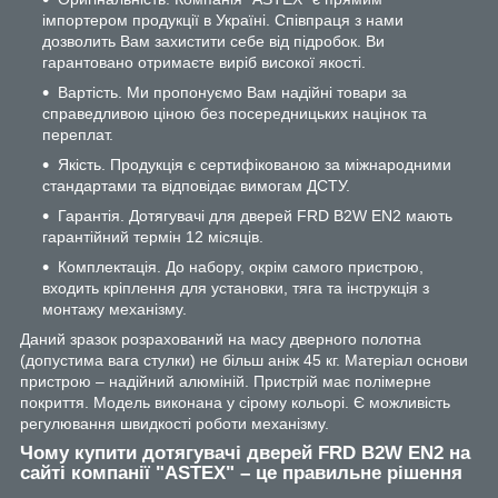
імпортером продукції в Україні. Співпраця з нами
дозволить Вам захистити себе від підробок. Ви
гарантовано отримаєте виріб високої якості.
Вартість. Ми пропонуємо Вам надійні товари за
справедливою ціною без посередницьких націнок та
переплат.
Якість. Продукція є сертифікованою за міжнародними
стандартами та відповідає вимогам ДСТУ.
Гарантія. Дотягувачі для дверей FRD B2W EN2 мають
гарантійний термін 12 місяців.
Комплектація. До набору, окрім самого пристрою,
входить кріплення для установки, тяга та інструкція з
монтажу механізму.
Даний зразок розрахований на масу дверного полотна
(допустима вага стулки) не більш аніж 45 кг. Матеріал основи
пристрою – надійний алюміній. Пристрій має полімерне
покриття. Модель виконана у сірому кольорі. Є можливість
регулювання швидкості роботи механізму.
Чому купити дотягувачі дверей FRD B2W EN2 на
сайті компанії "ASTEX" – це правильне рішення