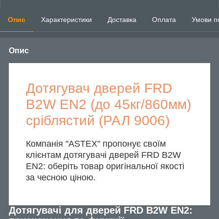
Опис
Характеристики
Доставка
Оплата
Умови п
Опис
Дотягувач дверей FRD
B2W EN2 (до 45кг/860мм)
сріблястий (РАЛ 9006)
Компанія "ASTEX" пропонує своїм
клієнтам дотягувачі дверей FRD B2W
EN2: оберіть товар оригінальної якості
за чесною ціною.
Дотягувачі для дверей FRD B2W EN2: