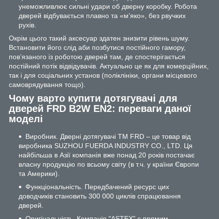
унеможливлює сильні удари об дверну коробку. Робота
дверей відбувається плавно та «м’яко», без рвучких
рухів.
Окрім цього такий аксесуар здатен знизити рівень шуму.
Встановити його слід аби позбутися постійного гамору,
пов’язаного із роботою дверей там, де спостерігається
постійний потік відвідувачів. Актуально це як для комерційних,
так і для соціальних установ (поліклініки, органи місцевого
самоврядування тощо).
Чому варто купити дотягувачі для
дверей FRD B2W EN2: переваги даної
моделі
Виробник. Дверні дотягувачі ТМ FRD – це товар від
виробника SUZHOU FUERDA INDUSTRY CO., LTD. Ця
найбільша в Азії компанія вже понад 20 років постачає
власну продукцію по всьому світу (в т.ч. у країни Європи
та Америки).
Функціональність. Передбачений ресурс цих
доводчиків становить 300 000 циклів спрацювання
дверей.
Оригінальність. Компанія "ASTEX" є прямим