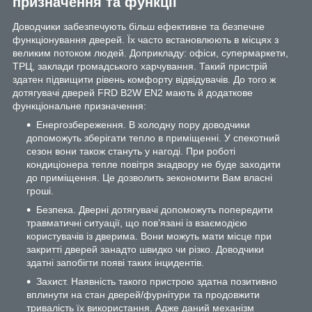
призначення та функції
Доводчики забезпечують більш ефективне та безпечне
функціонування дверей. Їх часто встановлюють в місцях з
великим потоком людей. Доприкладу: офіси, супермаркети,
ТРЦ, заклади громадського харчування. Такий пристрій
здатен підвищити рівень комфорту відвідувачів. До того ж
дотягувачі дверей FRD B2W EN2 мають й додаткове
функціональне призначення:
Енергозбереження. В холодну пору доводчики
допоможуть зберігати тепло в приміщенні. У спекотний
сезон вони також стануть у нагоді. При роботі
кондиціонера тепле повітря знадвору не буде заходити
до приміщення. Це дозволить зекономити Вам власні
гроші.
Безпека. Дверні дотягувачі допоможуть попередити
травматичні ситуації, що пов’язані із взаємодією
користувачів із дверима. Вони можуть мати місце при
закритті дверей занадто швидко чи різко. Доводчики
здатні запобігти появі таких інцидентів.
Захист. Наявність такого пристрою здатна позитивно
вплинути на стан дверей/фурнітури та продовжити
тривалість їх використання. Адже даний механізм