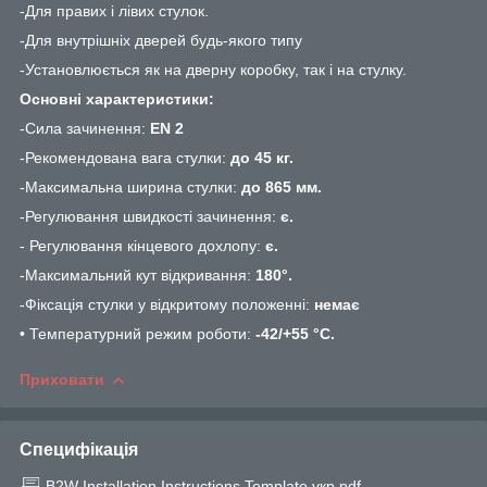
-Для правих і лівих стулок.
-Для внутрішніх дверей будь-якого типу
-Установлюється як на дверну коробку, так і на стулку.
Основні характеристики:
-Сила зачинення:
EN 2
-Рекомендована вага стулки:
до 45 кг.
-Максимальна ширина стулки:
до 865 мм.
-Регулювання швидкості зачинення:
є.
- Регулювання кінцевого дохлопу:
є.
-Максимальний кут відкривання:
180°.
-Фіксація стулки у відкритому положенні:
немає
• Температурний режим роботи:
-42/+55 °С.
Приховати
Специфікація
B2W Installation Instructions Template укр.pdf