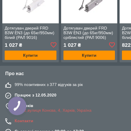
Дотягувач дверей FRD
Дотягувач дверей FRD
Дотя
B3W EN3 (до 65кг/950мм)
B3W EN3 (до 65кг/950мм)
B2W 
білий (РАЛ 9016)
сріблястий (РАЛ 9006)
біли
1 027
1 027
822
₴
₴
Купити
Купити
Про нас
99% позитивних з 377 відгуків за рік
Працює з 12.05.2020
м. Харків
61052,вулиця Конєва, 4, Харків, Україна
Контакти