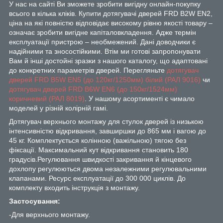
У нас на сайті Ви зможете зробити вигідну онлайн-покупку
всього в кілька кліків. Купити дотягувачі дверей FRD B2W EN2,
ціна на які повністю відповідає високому рівню якості товару –
означає зробити вигідне капіталовкладення. Адже термін
експлуатації пристрою – необмежений. Дані доводчики є
надійними та зносостійкими. Втім ми готові запропонувати
Вам й інші достойні зразки з нашого каталогу, що адаптовані
до конкретних параметрів дверей. Перегляньте
дотягувач
дверей FRD B5W EN5 (до 120кг/1250мм) білий (РАЛ 9016)
чи
дотягувач дверей FRD B6W EN6 (до 150кг/1524мм)
коричневий (РАЛ 8019)
. У нашому асортименті є чимало
моделей у різній колірній гамі.
Дотягувач верхнього монтажу для стулок дверей із низькою
інтенсивністю відкривання, завширшки до 865 мм і вагою до
45 кг. Комплектується колінною (важільною) тягою без
фіксації. Максимальний кут відкривання становить 180
градусів.Регулювання швидкості закривання й кінцевого
дохлопу регулюються двома незалежними регулювальними
клапанами. Ресурс експлуатації до 300 000 циклів. До
комплекту входить інструкція з монтажу.
Застосування:
-Для верхнього монтажу.