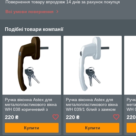
Повернення товару впродовж 14 днів за рахунок покупця
Всі умови повернення
Подібні товари компанії
Ручка віконна Astex для
Ручка віконна Astex для
Ручк
металопластикового вікна
металопластикового вікна
мета
WH 038 коричневий з
WH 039/1 білий з замком
WH 0
замком для дитячої
для дитячої безпеки (РАЛ
замк
220
220
220
₴
₴
безпеки (РАЛ 8019)
9016)
безп
Купити
Купити