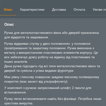
Опис
Характеристики
Доставка
Оплата
Умови п
Опис
Ручка для металопластикового вікна або дверей призначена
для відкриття та закривання.
Ручка відкриває стулку у двох положеннях: у положенні
провітрювання та закритому положенні. Ручка виконана з
металу з використанням пластикових елементів корпусу. Це
все забезпечує довгу роботу на відміну від пластикових та
інших аналогів.
Дана ручка підходить під всі типи металопластикових вікон та
дверей та сумісна з усіма видами фурнітури.
Має рівну глянсову поверхню завдяки якісному полімерному
покриттю (має захист від ультрафіолету).
У комплекті з ручкою запресований штифт, 2 гвинти для
встановлення.
Ручку легко встановлювати навіть без фахівця. Потрібна лише
хрестова викрутка.