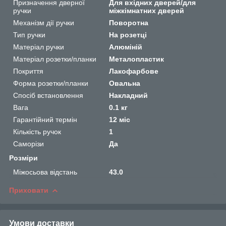
Призначення дверної
Для вхідних дверей/для
ручки
міжкімнатних дверей
Механізм дії ручки
Поворотна
Тип ручки
На розетці
Матеріал ручки
Алюміній
Матеріал розетки/планки
Металопластик
Покриття
Лакофарбове
Форма розетки/планки
Овальна
Спосіб встановлення
Накладний
Вага
0.1 кг
Гарантійний термін
12 міс
Кількість ручок
1
Саморізи
Да
Розміри
Міжосьова відстань
43.0
Приховати
Умови доставки