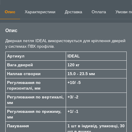
Опис
Характеристики
Доставка
Оплата
Умови п
Опис
Дверная петля IDEAL використовується для кріплення дверей
у системах ПВХ профілів.
Артикул
IDEAL
Вага дверей
120 кг
Наплав створки
15.0 - 23.5 мм
Регулювання по
+10/ -5
горизонталі, мм
Регулювання по вертикалі,
+3/ -2
мм
Регулювання по прижиму,
+1/ -1
мм
Пакування
1 шт в iндивiд. упаковцi, 30
шт в ящику