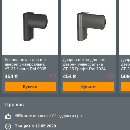
Дверна петля для пвх
Дверна петля для пвх
Двер
дверей універсальна
дверей універсальна
двер
АТ-23 Чорна Ral 9005
АТ-25 Графіт Ral 7024
АТ-2
(наплав 15-23,5)
(наплав 15-23,5)
(нап
454
454
509
₴
₴
Купити
Купити
Про нас
99% позитивних з 377 відгуків за рік
Працює з 12.05.2020