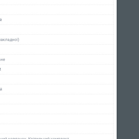
й
накладної)
ьне
М
й
ний ковпачок, Кріпильний комплект