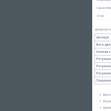
Гарантійн
Стан
Дверная п
Артикул
Вага дв
Наплав с
Регулюва
Регулюва
Регулюв
Пакуван
Вигот
Втул
Крипi