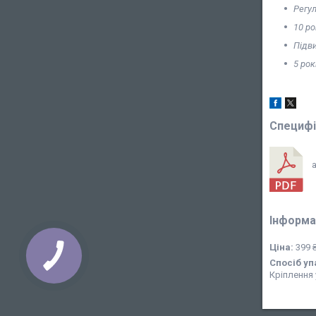
Регу
10 ро
Підви
5 рок
Специфі
a
Інформа
Ціна:
399 
Спосіб уп
Кріплення 