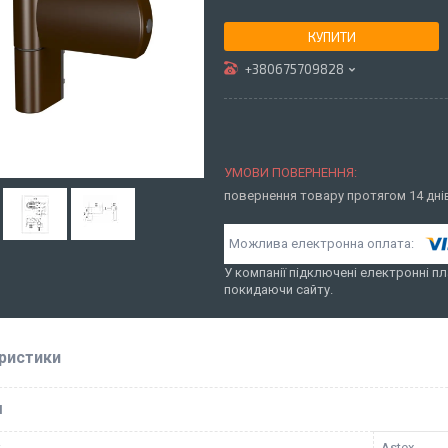
КУПИТИ
+380675709828
повернення товару протягом 14 дн
У компанії підключені електронні пл
покидаючи сайту.
ристики
І
к
Astex