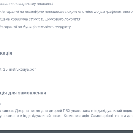
лювання в закритому положенi
ків гарантії на поліефірне порошкове покриття стійке до ультрафіолетово
щена корозійна стійкість цинкового покриття
ів гарантії на функціональність продукту
кація
t_25_instruktsiya.pdf
ція для замовлення
₴
аковки:
Дверна петля для дверей ПВХ упакована в індивідуальний ящик. У
упаковано в індивідуальний пакет. Комплектація: Самонарізні гвинти для