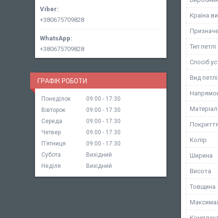
Країна в
+380675709828
Призначе
Тип петлі
+380675709828
Спосіб у
Вид петлі
ГРАФІК РОБОТИ
Напрямок
Понеділок
09:00
17:30
Матеріал
Вівторок
09:00
17:30
Середа
09:00
17:30
Покритт
Четвер
09:00
17:30
Колір
Пʼятниця
09:00
17:30
Субота
Вихідний
Ширина
Неділя
Вихідний
Висота
Товщина
Максимал
Комплект