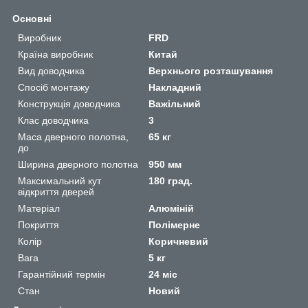
Основні
Виробник
FRD
Країна виробник
Китай
Вид доводчика
Верхнього розташування
Спосіб монтажу
Накладний
Конструкція доводчика
Важільний
Клас доводчика
3
Маса дверного полотна,
65 кг
до
Ширина дверного полотна
950 мм
Максимальний кут
180 град.
відкриття дверей
Матеріал
Алюміній
Покриття
Полімерне
Колір
Коричневий
Вага
5 кг
Гарантійний термін
24 міс
Стан
Новий