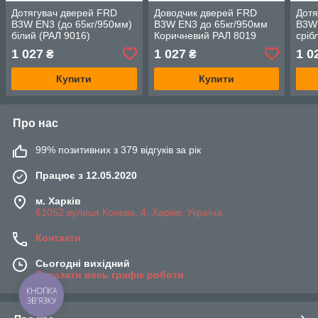
Дотягувач дверей FRD
Доводчик дверей FRD
Дотя
B3W EN3 (до 65кг/950мм)
B3W EN3 до 65кг/950мм
B3W 
білий (РАЛ 9016)
Коричневий РАЛ 8019
сріб
1 027
1 027
1 0
₴
₴
Купити
Купити
Про нас
99% позитивних з 379 відгуків за рік
Працює з 12.05.2020
м. Харків
61052,вулиця Конєва, 4, Харків, Україна
Контакти
Сьогодні вихідний
Показати весь графік роботи
КНОПКА
ЗВ'ЯЗКУ