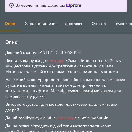
Замовлення під захистом
Опис
Характеристики
Доставка
Оплата
Умови п
Опис
Дверний гарнітур ANTEY DHS 92/26/16
Відстань від ручки до
циліндру
92мм. Ширина планка 26 мм.
Міжцентрова відстань між крепіжними гвинтами 216 мм.
Матеріал: алюміній з якісними пластиковими елементами.
Нажимний гарнітур представляє собою комплект алюмінієвих
ручок на цільній планці з гвинтами для кріплення та
заглушками, штифтом. Має підпружинюючий меїханізм для
самовозврату ручки.
Використовується для металопластикових та алюмінієвих
дверей.
Даний гарнітур сумісний з
замками
різних виробників.
Данна ручка підходить під усі типи металопластикових
дверей та сумісна з усіма видами фурнітури.