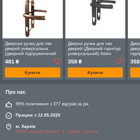
Дверная ручка для пвх
Дверна ручка для пвх
Двер
дверей універсальна
дверей (Дверний гарнітур
двер
(дверний підпружинений
універсальний) Astex
підп
гарнітур універсальний)
ANTEY DHS 92/26/200
унів
481
358
358
₴
₴
Astex ANTEY DHS
антрацит (РАЛ 7016)
ANT
92/26/16 Бронзовий (F4)
Граф
Купити
Купити
Про нас
99% позитивних з 377 відгуків за рік
Працює з 12.05.2020
м. Харків
61052,вулиця Конєва, 4, Харків, Україна