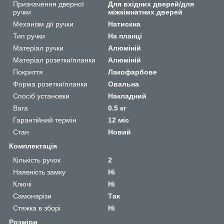
Призначення дверної
Для вхідних дверей/для
ручки
міжкімнатних дверей
Механізм дії ручки
Натискна
Тип ручки
На планці
Матеріал ручки
Алюміній
Матеріал розетки/планки
Алюміній
Покриття
Лакофарбове
Форма розетки/планки
Овальна
Спосіб установки
Накладний
Вага
0.5 кг
Гарантійний термін
12 міс
Стан
Новий
Комплектація
Кількість ручок
2
Наявність замку
Ні
Ключі
Ні
Самонарізи
Так
Стяжка в зборі
Ні
Розміри