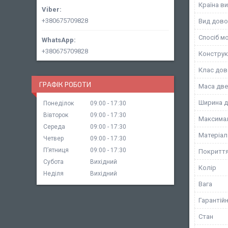
Країна в
+380675709828
Вид дово
Спосіб м
+380675709828
Конструк
Клас дов
ГРАФІК РОБОТИ
Маса две
Ширина д
Понеділок
09:00
17:30
Вівторок
09:00
17:30
Максимал
Середа
09:00
17:30
Матеріал
Четвер
09:00
17:30
Пʼятниця
09:00
17:30
Покритт
Субота
Вихідний
Колір
Неділя
Вихідний
Вага
Гарантійн
Стан