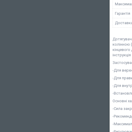
Максимал
Гарантія
Доставк
Дотягувач
колінною (
кінцевого
інструкція
Застосува
-Для верх
-Для прави
-Для внутр
-Встановлю
Основні х
-Сила закр
-Рекомендо
-Максимал
-Регулюван