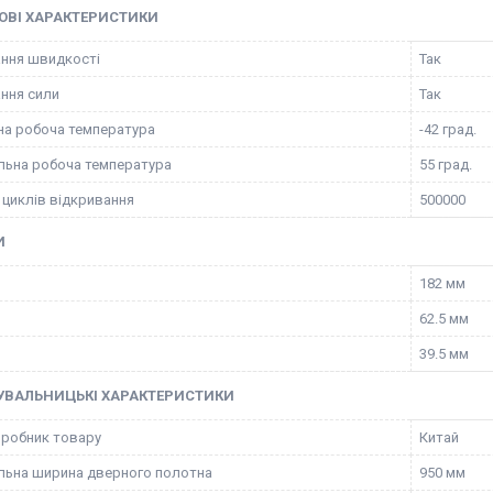
ОВІ ХАРАКТЕРИСТИКИ
ння швидкості
Так
ння сили
Так
на робоча температура
-42 град.
ьна робоча температура
55 град.
 циклів відкривання
500000
И
182 мм
62.5 мм
39.5 мм
УВАЛЬНИЦЬКІ ХАРАКТЕРИСТИКИ
иробник товару
Китай
ьна ширина дверного полотна
950 мм