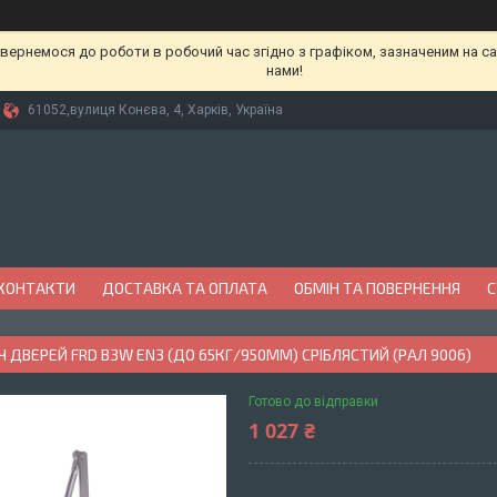
вернемося до роботи в робочий час згідно з графіком, зазначеним на сай
нами!
61052,вулиця Конєва, 4, Харків, Україна
КОНТАКТИ
ДОСТАВКА ТА ОПЛАТА
ОБМІН ТА ПОВЕРНЕННЯ
С
 ДВЕРЕЙ FRD B3W EN3 (ДО 65КГ/950ММ) СРІБЛЯСТИЙ (РАЛ 9006)
Готово до відправки
1 027 ₴