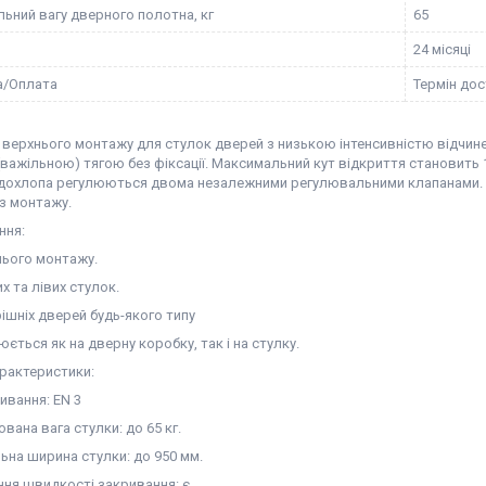
ьний вагу дверного полотна, кг
65
24 місяці
а/Оплата
Термін дос
 верхнього монтажу для стулок дверей з низькою інтенсивністю відчине
важільною) тягою без фіксації. Максимальний кут відкриття становить 
 дохлопа регулюються двома незалежними регулювальними клапанами. Ре
 з монтажу.
ння:
нього монтажу.
х та лівих стулок.
ішніх дверей будь-якого типу
ється як на дверну коробку, так і на стулку.
арактеристики:
ивання: EN 3
вана вага стулки: до 65 кг.
ьна ширина стулки: до 950 мм.
ня швидкості закривання: є.