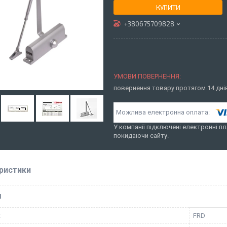
КУПИТИ
+380675709828
повернення товару протягом 14 дн
У компанії підключені електронні пл
покидаючи сайту.
ристики
І
к
FRD