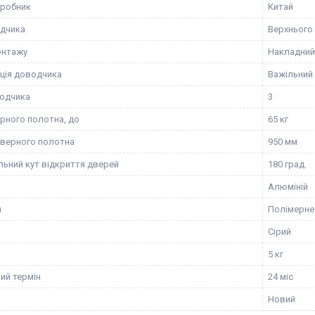
иробник
Китай
дчика
Верхнього
онтажу
Накладний
ція доводчика
Важільний
одчика
3
рного полотна, до
65 кг
верного полотна
950 мм
ьний кут відкриття дверей
180 град.
Алюміній
я
Полімерне
Сірий
5 кг
ий термін
24 міс
Новий