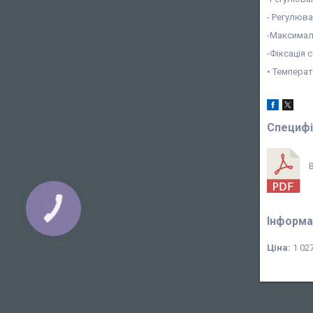
- Регулюва
-Максималь
-Фіксація 
• Температ
Специфі
B
КНОПКА
ЗВ'ЯЗКУ
Інформа
Ціна:
1 027