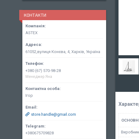
КОНТАКТИ
ASTEX
61052,вулиця Конєва, 4, Харків, Україна
+380 (67) 570-98-28
Менеджер Яна
Ігор
Характе
store.handle@gmail.com
ОСНОВН
Виробни
+380675709828