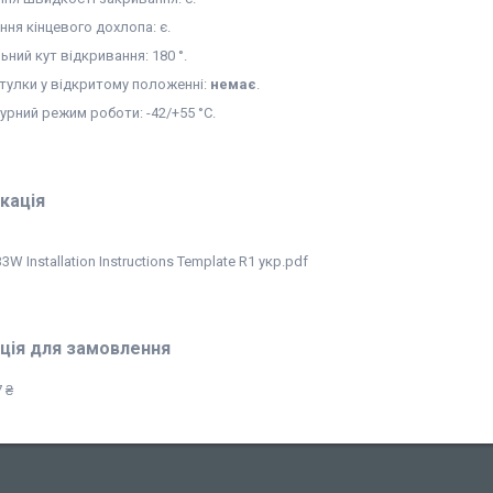
ння кінцевого дохлопа: є.
ний кут відкривання: 180 °.
стулки у відкритому положенні:
немає
.
урний режим роботи: -42/+55 °С.
кація
3W Installation Instructions Template R1 укр.pdf
ція для замовлення
 ₴