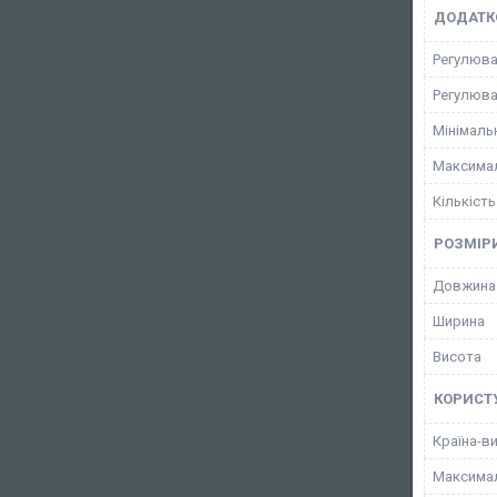
ДОДАТК
Регулюва
Регулюва
Мінімаль
Максимал
Кількість
РОЗМІР
Довжина
Ширина
Висота
КОРИСТ
Країна-в
Максимал