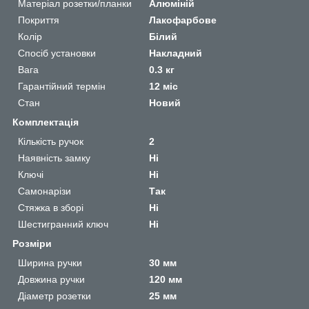
Матеріал розетки/планки
Алюміній
Покриття
Лакофарбове
Колір
Білий
Спосіб установки
Накладний
Вага
0.3 кг
Гарантійний термін
12 міс
Стан
Новий
Комплектація
Кількість ручок
2
Наявність замку
Ні
Ключі
Ні
Самонарізи
Так
Стяжка в зборі
Ні
Шестигранний ключ
Ні
Розміри
Ширина ручки
30 мм
Довжина ручки
120 мм
Діаметр розетки
25 мм