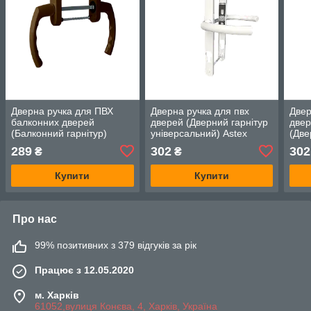
Дверна ручка для ПВХ
Дверна ручка для пвх
Двер
балконних дверей
дверей (Дверний гарнітур
двер
(Балконний гарнітур)
універсальний) Astex
(Две
Astex ANTEY BHS 4/3
ANTEY DHS 85/26/208
підп
289
302
302
₴
₴
коричневий (РАЛ 8019)
білий (РАЛ 9016)
ANT
Біли
Купити
Купити
Унів
Про нас
99% позитивних з 379 відгуків за рік
Працює з 12.05.2020
м. Харків
61052,вулиця Конєва, 4, Харків, Україна