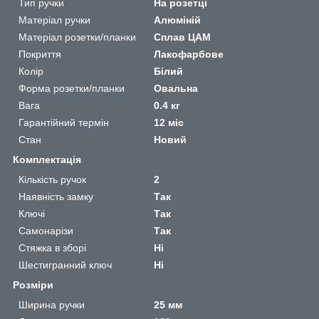
Тип ручки
На розетці
Матеріал ручки
Алюміній
Матеріал розетки/планки
Сплав ЦАМ
Покриття
Лакофарбове
Колір
Білий
Форма розетки/планки
Овальна
Вага
0.4 кг
Гарантійний термін
12 міс
Стан
Новий
Комплектація
Кількість ручок
2
Наявність замку
Так
Ключі
Так
Самонарізи
Так
Стяжка в зборі
Ні
Шестигранний ключ
Ні
Розміри
Ширина ручки
25 мм