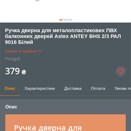
Ручка дверна для металопластикових ПВХ
балконних дверей Astex ANTEY BHS 2/3 РАЛ
9016 Білий
Немає в наявності
Роздріб
379
₴
Опис
Характеристики
Доставка
Оплата
Умови п
Опис
Ручка дверна для