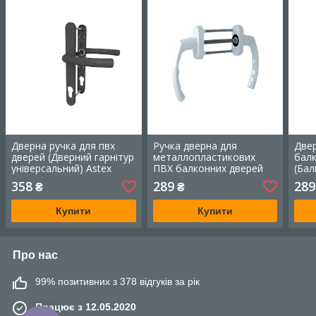
Дверна ручка для пвх
Ручка дверна для
Двер
дверей (Дверний гарнітур
металлопластикових
бал
універсальний) Astex
ПВХ балконних дверей
(Бал
ANTEY DHS 92/26/200
Astex ANTEY BHS 4/3
Aste
358
289
289
₴
₴
антрацит (РАЛ 7016)
білий (РАЛ 9016)
кори
Купити
Купити
Про нас
99% позитивних з 378 відгуків за рік
Працює з 12.05.2020