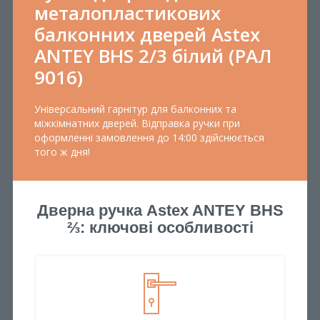
металопластикових
балконних дверей Astex
ANTEY BHS 2/3 білий (РАЛ
9016)
Універсальний гарнітур для балконних та
міжкімнатних дверей. Відправка ручки при
оформленні замовлення до 14:00 здійснюється
того ж дня!
Дверна ручка Astex ANTEY BHS
⅔: ключові особливості