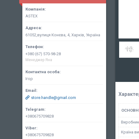
ASTEX
61052,вулиця Конєва, 4, Харків, Україна
+380 (67) 570-98-28
Менеджер Яна
Ігор
Характе
store.handle@gmail.com
ОСНОВН
+380675709828
Виробни
Країна в
+380675709828