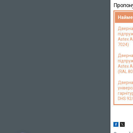
Пропону
Найме
Дверна
підпруж
Astex A
7024)
Дверна
підпруж
Astex 
(RAL 80
Дверна
універ
гарніту
DHS 92/