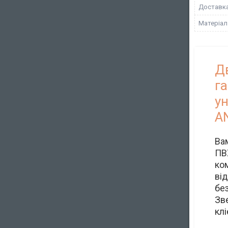
Доставк
Матеріал
Д
га
у
A
Ва
ПВ
ко
ві
без
Зв
клі