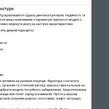
рнітури
ід враховувати одразу декілька критеріїв. Надійність та
те не менш важливими є параметри сумісності моделі з
иво звернути увагу на наступні характеристики:
типу дверей підходить)
риття
ки
ощо
впливає на рішення покупців. Фурнітура з каталогу
, сучасний та стильний вигляд. Широка гама кольорів на
підібрати модель потрібного забарвлення. Запропонована
завжди має попит серед споживачів. Проте у нашому
дтінків (зокрема рідкісні: золотавий, графіт, антрацит,