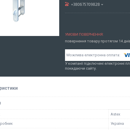
+380675709828
повернення товару протягом 14 дн
У компанії підключені електронні пл
покидаючи сайту.
ристики
І
к
Astex
иробник
Україна