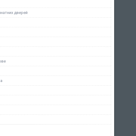
мнатних дверей
ове
на