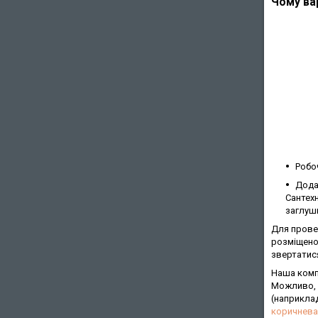
Чому вар
Робоч
Дода
Сантехн
заглуш
Для провед
розміщено
звертатися
Наша комп
Можливо, 
(наприкла
коричнева