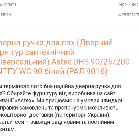
а/Оплата
Термін дос
 вікон
Для пласти
верна ручка для пвх (Дверний
рнітур сантехнічний
ніверсальний) Astex DHS 90/26/200
NTEY WC 90 білий (РАЛ 9016)
м терміново потрібна надійна дверна ручка для
Х? Обирайте фурнітуру від виробника на сайті
мпанії «Astex». Ми працюємо на умовах швидкої
дправки замовлень та пропонуємо можливість
коштовної доставки (по території України).
ертайтеся – завжди раді новим та постійним
єнтам.