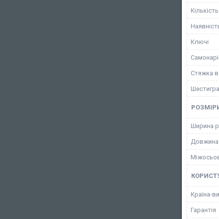
Кількість
Наявніст
Ключі
Самонарі
Стяжка в
Шестигра
РОЗМІР
Ширина р
Довжина
Міжосьов
КОРИСТ
Країна-в
Гарантія