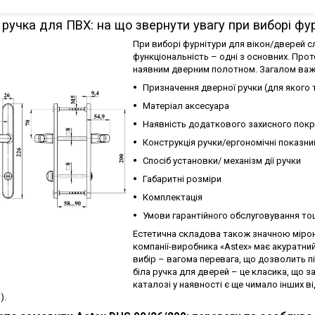
ручка для ПВХ: на що звернути увагу при виборі фу
При виборі фурнітури для вікон/дверей сл
функціональність – одні з основних. Про
наявним дверним полотном. Загалом важл
Призначення дверної ручки (для якого 
Матеріал аксесуара
Наявність додаткового захисного пок
Конструкція ручки/ергономічні показни
Спосіб установки/ механізм дії ручки
Габаритні розміри
Комплектація
Умови гарантійного обслуговування т
Естетична складова також значною мірою 
компанії-виробника «Astex» має акуратний
вибір – вагома перевага, що дозволить 
біла ручка для дверей – це класика, що 
каталозі у наявності є ще чимало інших ві
).