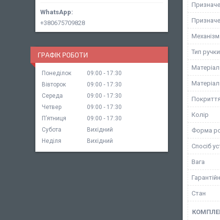
Призначе
Призначе
+380675709828
Механізм 
Тип ручки
ГРАФІК РОБОТИ
Матеріал
Понеділок
09:00
17:30
Матеріал
Вівторок
09:00
17:30
Середа
09:00
17:30
Покритт
Четвер
09:00
17:30
Колір
Пʼятниця
09:00
17:30
Субота
Вихідний
Форма ро
Неділя
Вихідний
Спосіб у
Вага
Гарантійн
Стан
КОМПЛЕ