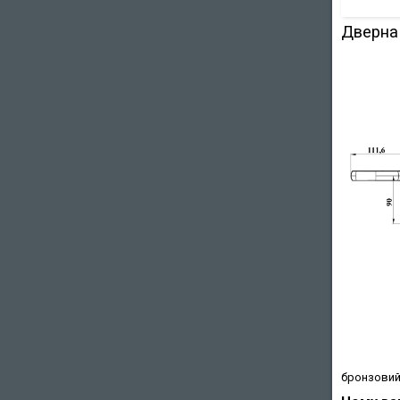
Дверна 
бронзовий