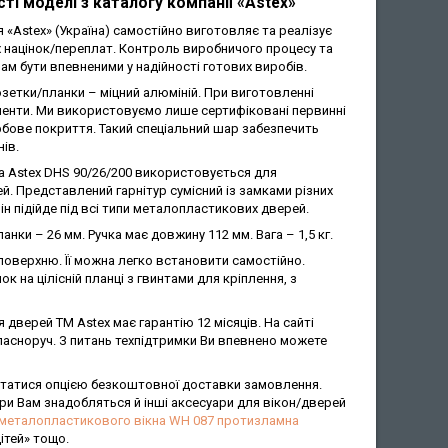
ті моделі з каталогу компанії «Astex»
я «Astex» (Україна) самостійно виготовляє та реалізує
 націнок/переплат. Контроль виробничого процесу та
ам бути впевненими у надійності готових виробів.
озетки/планки – міцний алюміній. При виготовленні
ементи. Ми використовуємо лише сертифіковані первинні
бове покриття. Такий спеціальний шар забезпечить
нів.
а Astex DHS 90/26/200 використовується для
. Представлений гарнітур сумісний із замками різних
ін підійде під всі типи металопластикових дверей.
нки – 26 мм. Ручка має довжину 112 мм. Вага – 1,5 кг.
 поверхню. Її можна легко встановити самостійно.
 на цілісній планці з гвинтами для кріплення, з
верей ТМ Astex має гарантію 12 місяців. На сайті
асноруч. З питань техпідтримки Ви впевнено можете
статися опцією безкоштовної доставки замовлення.
 Вам знадобляться й інші аксесуари для вікон/дверей
я металопластикового вікна WH 087 протизламна
ітей» тощо.