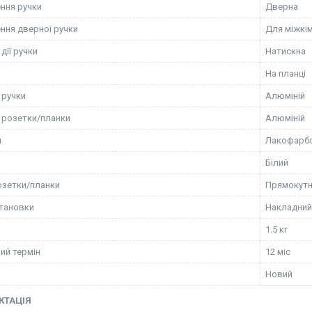
ння ручки
Дверна
ння дверної ручки
Для міжкі
дії ручки
Натискна
На планці
 ручки
Алюміній
 розетки/планки
Алюміній
я
Лакофарб
Білий
зетки/планки
Прямокут
становки
Накладний
1.5 кг
ий термін
12 міс
Новий
КТАЦІЯ