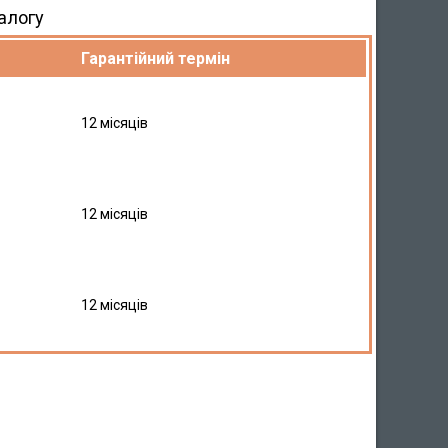
алогу
Гарантійний термін
12 місяців
12 місяців
12 місяців