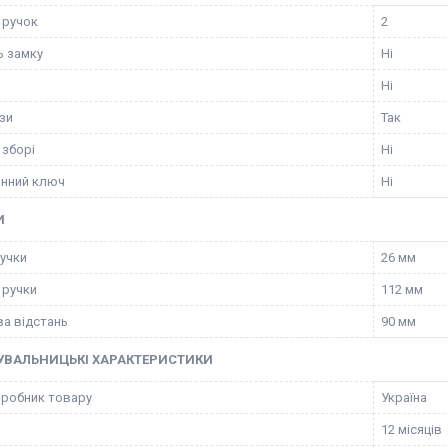
 ручок
2
ь замку
Ні
Ні
зи
Так
 зборі
Ні
нний ключ
Ні
И
учки
26 мм
 ручки
112 мм
а відстань
90 мм
УВАЛЬНИЦЬКІ ХАРАКТЕРИСТИКИ
иробник товару
Україна
12 місяців