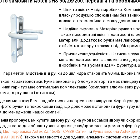
то замовити Astex DHS 90/26/200: переваги та особливос
Ціни та якість – від виробника. Компані
власну продукцію споживачам без зайвих
кожного технологічного етапу дозволяє н
Надійна сировина. Матеріал ручки та р
також використані якісні пластикові ел
матеріали. Додатково ручка має лакофар
стійкість кольору та захист від УФ-проме
Призначення/сумісність. Натискна ручк
металопластикових та алюмінієвих дверей
виробників та з усіма видами фурнітури. В
і параметри. Відстань від ручки до циліндра становить 90 мм. Ширина пла
ткові характеристики. Ручка виконана у білому кольорі та має глянцеву
ічний гарнітур має оптимальну комплектацію (комплект алюмінієвих ручок
ками, вертушкою і штифтом).
ення монтажу Вам знадобиться лише хрестова викрутка. Фурнітура для д
 фото ручки та покроковий гайд, що допоможе встановити фурнітуру вл
 до менеджерів нашої компанії.
анія пропонує Вам купити дверну ручку на умовах самовивозу чи скори
додатково для облаштування приміщення/проведення ремонту фурнітури
д,
Циліндр замка Astex ZZ 45x45T CP/BR Сатин
чи
Ручка віконна Astex дл
 (РАЛ 8019)
). Також у наявності є доводчики, елементи системи «захист д