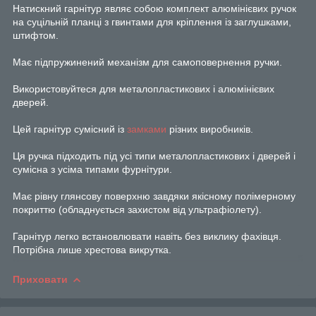
Натискний гарнітур являє собою комплект алюмінієвих ручок
на суцільній планці з гвинтами для кріплення із заглушками,
штифтом.
Має підпружинений механізм для самоповернення ручки.
Використовуйтеся для металопластикових і алюмінієвих
дверей.
Цей гарнітур сумісний із
замками
різних виробників.
Ця ручка підходить під усі типи металопластикових і дверей і
сумісна з усіма типами фурнітури.
Має рівну глянсову поверхню завдяки якісному полімерному
покриттю (обладнується захистом від ультрафіолету).
Гарнітур легко встановлювати навіть без виклику фахівця.
Потрібна лише хрестова викрутка.
Приховати