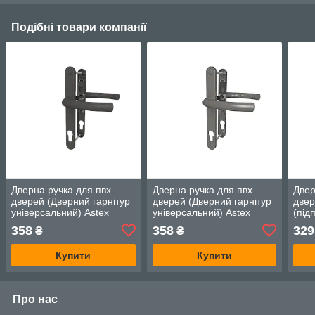
Подібні товари компанії
Дверна ручка для пвх
Дверна ручка для пвх
Двер
дверей (Дверний гарнітур
дверей (Дверний гарнітур
двер
універсальний) Astex
універсальний) Astex
(під
ANTEY DHS 92/26/200
ANTEY DHS 92/26/200
Ast
358
358
329
₴
₴
антрацит (РАЛ 7016)
графіт (РАЛ 7024)
92/3
8019
Купити
Купити
Про нас