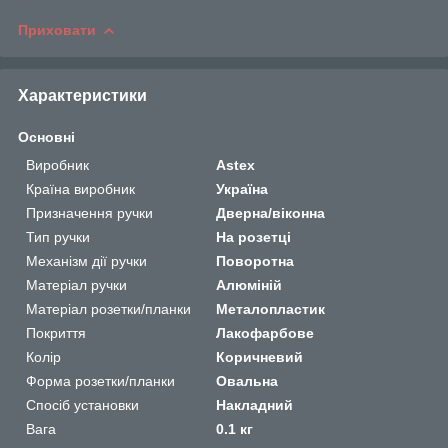
Приховати
Характеристики
Основні
Виробник
Astex
Країна виробник
Україна
Призначення ручки
Дверна/віконна
Тип ручки
На розетці
Механізм дії ручки
Поворотна
Матеріал ручки
Алюміній
Матеріал розетки/планки
Металопластик
Покриття
Лакофарбове
Колір
Коричневий
Форма розетки/планки
Овальна
Спосіб установки
Накладний
Вага
0.1 кг