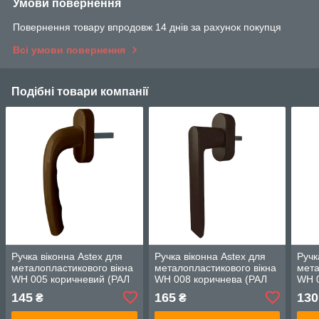
Умови повернення
Повернення товару впродовж 14 днів за рахунок покупця
Всі умови повернення
Подібні товари компанії
Ручка віконна Astex для
Ручка віконна Astex для
Ручк
металопластикового вікна
металопластикового вікна
мета
WH 005 коричневий (РАЛ
WH 008 коричнева (РАЛ
WH 0
8019)
8019)
8019
145
165
130
₴
₴