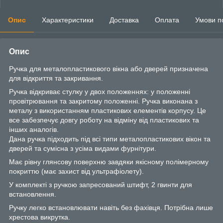
Опис
Характеристики
Доставка
Оплата
Умови п
Опис
Ручка для металопластикового вікна або дверей призначена
для відкриття та закривання.
Ручка відкриває стулку у двох положеннях: у положенні
провітрювання та закритому положенні. Ручка виконана з
металу з використанням пластикових елементів корпусу. Це
все забезпечує довгу роботу на відміну від пластикових та
інших аналогів.
Дана ручка підходить під всі типи металопластикових вікон та
дверей та сумісна з усіма видами фурнітури.
Має рівну глянсову поверхню завдяки якісному полімерному
покриттю (має захист від ультрафіолету).
У комплекті з ручкою запресований штифт, 2 гвинти для
встановлення.
Ручку легко встановлювати навіть без фахівця. Потрібна лише
хрестова викрутка.