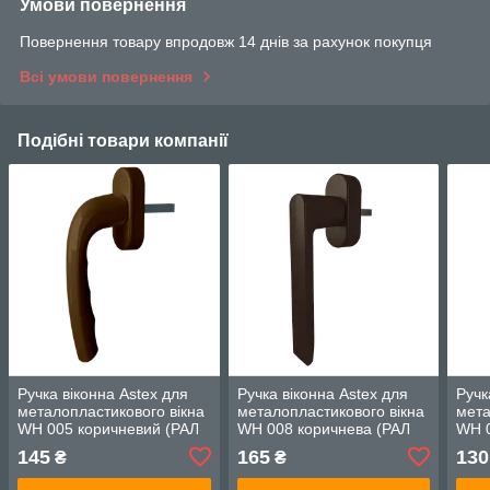
Умови повернення
Повернення товару впродовж 14 днів за рахунок покупця
Всі умови повернення
Подібні товари компанії
Ручка віконна Astex для
Ручка віконна Astex для
Ручк
металопластикового вікна
металопластикового вікна
мета
WH 005 коричневий (РАЛ
WH 008 коричнева (РАЛ
WH 0
8019)
8019)
8019
145
165
130
₴
₴