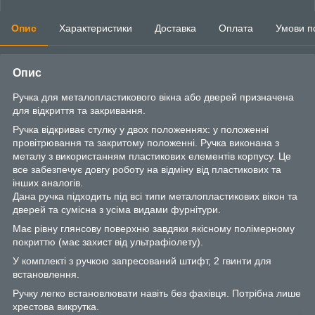
Опис
Характеристики
Доставка
Оплата
Умови п
Опис
Ручка для металопластикового вікна або дверей призначена
для відкриття та закривання.
Ручка відкриває стулку у двох положеннях: у положенні
провітрювання та закритому положенні. Ручка виконана з
металу з використанням пластикових елементів корпусу. Це
все забезпечує довгу роботу на відміну від пластикових та
інших аналогів.
Дана ручка підходить під всі типи металопластикових вікон та
дверей та сумісна з усіма видами фурнітури.
Має рівну глянсову поверхню завдяки якісному полімерному
покриттю (має захист від ультрафіолету).
У комплекті з ручкою запресований штифт, 2 гвинти для
встановлення.
Ручку легко встановлювати навіть без фахівця. Потрібна лише
хрестова викрутка.