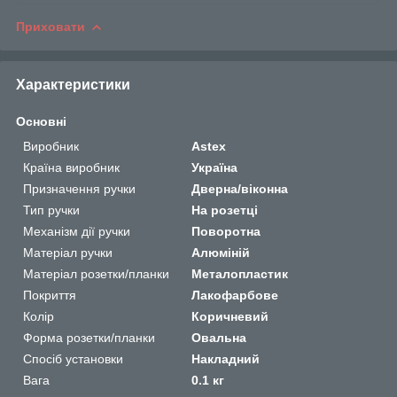
Приховати
Характеристики
Основні
Виробник
Astex
Країна виробник
Україна
Призначення ручки
Дверна/віконна
Тип ручки
На розетці
Механізм дії ручки
Поворотна
Матеріал ручки
Алюміній
Матеріал розетки/планки
Металопластик
Покриття
Лакофарбове
Колір
Коричневий
Форма розетки/планки
Овальна
Спосіб установки
Накладний
Вага
0.1 кг