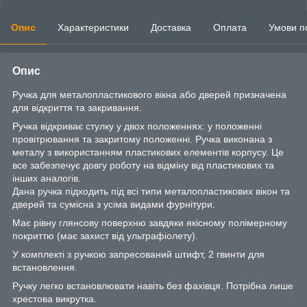
Опис
Характеристики
Доставка
Оплата
Умови п
Опис
Ручка для металопластикового вікна або дверей призначена
для відкриття та закривання.
Ручка відкриває стулку у двох положеннях: у положенні
провітрювання та закритому положенні. Ручка виконана з
металу з використанням пластикових елементів корпусу. Це
все забезпечує довгу роботу на відміну від пластикових та
інших аналогів.
Дана ручка підходить під всі типи металопластикових вікон та
дверей та сумісна з усіма видами фурнітури.
Має рівну глянсову поверхню завдяки якісному полімерному
покриттю (має захист від ультрафіолету).
У комплекті з ручкою запресований штифт, 2 гвинти для
встановлення.
Ручку легко встановлювати навіть без фахівця. Потрібна лише
хрестова викрутка.