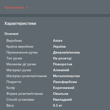
Приховати
Характеристики
Основні
Виробник
Astex
Країна виробник
Україна
Призначення ручки
Дверна/віконна
Тип ручки
На розетці
Механізм дії ручки
Поворотна
Матеріал ручки
Алюміній
Матеріал розетки/планки
Металопластик
Покриття
Лакофарбове
Колір
Коричневий
Форма розетки/планки
Овальна
Спосіб установки
Накладний
Вага
0.1 кг