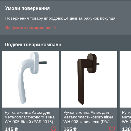
Умови повернення
Повернення товару впродовж 14 днів за рахунок покупця
Всі умови повернення
Подібні товари компанії
Ручка віконна Astex для
Ручка віконна Astex для
Ручк
металопластикового вікна
металопластикового вікна
мета
WH 005 білий (РАЛ 9016)
WH 008 коричнева (РАЛ
WH 0
8019)
8019
145
165
130
₴
₴