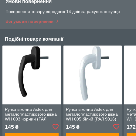
Умови повернення
Повернення товару впродовж 14 днів за рахунок покупця
Всі умови повернення
Подібні товари компанії
Ручка віконна Astex для
Ручка віконна Astex для
Ручк
металопластикового вікна
металопластикового вікна
мета
WH 003 чорний (РАЛ
WH 005 білий (РАЛ 9016)
WH 0
9005)
9005
145
145
172
₴
₴