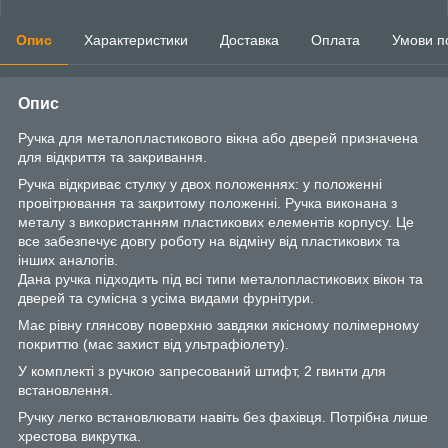
Опис
Характеристики
Доставка
Оплата
Умови п
Опис
Ручка для металопластикового вікна або дверей призначена
для відкриття та закривання.
Ручка відкриває стулку у двох положеннях: у положенні
провітрювання та закритому положенні. Ручка виконана з
металу з використанням пластикових елементів корпусу. Це
все забезпечує довгу роботу на відміну від пластикових та
інших аналогів.
Дана ручка підходить під всі типи металопластикових вікон та
дверей та сумісна з усіма видами фурнітури.
Має рівну глянсову поверхню завдяки якісному полімерному
покриттю (має захист від ультрафіолету).
У комплекті з ручкою запресований штифт, 2 гвинти для
встановлення.
Ручку легко встановлювати навіть без фахівця. Потрібна лише
хрестова викрутка.