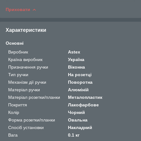
Приховати
Характеристики
Основні
Виробник
Astex
Країна виробник
Україна
Призначення ручки
Віконна
Тип ручки
На розетці
Механізм дії ручки
Поворотна
Матеріал ручки
Алюміній
Матеріал розетки/планки
Металопластик
Покриття
Лакофарбове
Колір
Чорний
Форма розетки/планки
Овальна
Спосіб установки
Накладний
Вага
0.1 кг