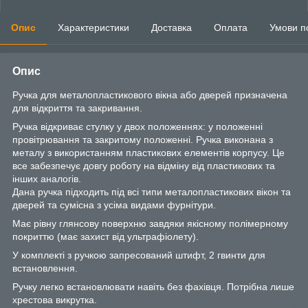
Опис
Характеристики
Доставка
Оплата
Умови п
Опис
Ручка для металопластикового вікна або дверей призначена
для відкриття та закривання.
Ручка відкриває стулку у двох положеннях: у положенні
провітрювання та закритому положенні. Ручка виконана з
металу з використанням пластикових елементів корпусу. Це
все забезпечує довгу роботу на відміну від пластикових та
інших аналогів.
Дана ручка підходить під всі типи металопластикових вікон та
дверей та сумісна з усіма видами фурнітури.
Має рівну глянсову поверхню завдяки якісному полімерному
покриттю (має захист від ультрафіолету).
У комплекті з ручкою запресований штифт, 2 гвинти для
встановлення.
Ручку легко встановлювати навіть без фахівця. Потрібна лише
хрестова викрутка.