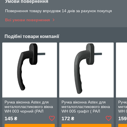
Умови повернення
Повернення товару впродовж 14 днів за рахунок покупця
Всі умови повернення
Подібні товари компанії
Ручка віконна Astex для
Ручка віконна Astex для
Ручк
металопластикового вікна
металопластикового вікна
мета
WH 003 чорний (РАЛ
WH 005 графіт ( РАЛ
WH 0
9005)
7024)
7024
145
172
159
₴
₴