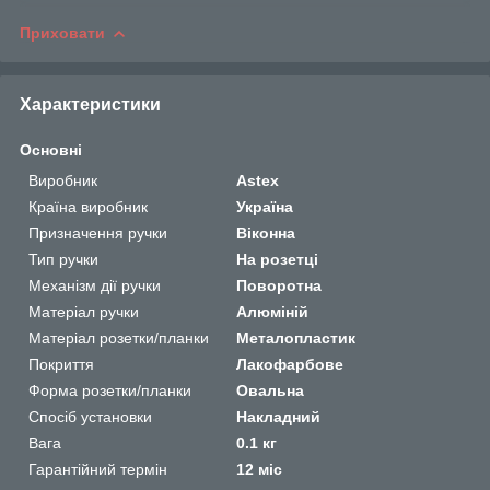
Приховати
Характеристики
Основні
Виробник
Astex
Країна виробник
Україна
Призначення ручки
Віконна
Тип ручки
На розетці
Механізм дії ручки
Поворотна
Матеріал ручки
Алюміній
Матеріал розетки/планки
Металопластик
Покриття
Лакофарбове
Форма розетки/планки
Овальна
Спосіб установки
Накладний
Вага
0.1 кг
Гарантійний термін
12 міс