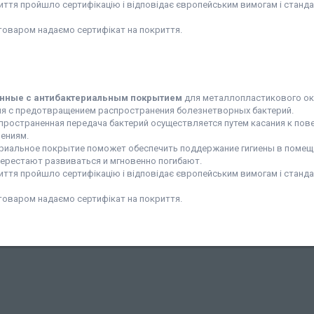
иття пройшло сертифікацію і відповідає європейським вимогам і станда
товаром надаємо сертифікат на покриття.
онные с антибактериальным покрытием
для металлопластикового ок
я с предотвращением распространения болезнетворных бактерий.
пространенная передача бактерий осуществляется путем касания к по
ениям.
риальное покрытие поможет обеспечить поддержание гигиены в помещени
перестают развиваться и мгновенно погибают.
иття пройшло сертифікацію і відповідає європейським вимогам і станда
товаром надаємо сертифікат на покриття.