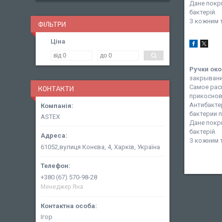
Дане покр
бактерій.
З кожним 
ФІЛЬТРИ
Ціна
Ручки ок
закрывани
Самое рас
КОНТАКТИ
прикоснов
Антибакте
бактерии 
ASTEX
Дане покр
бактерій.
З кожним 
61052,вулиця Конєва, 4, Харків, Україна
+380 (67) 570-98-28
Менеджер Яна
Ігор