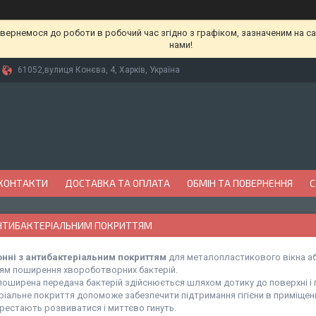
вернемося до роботи в робочий час згідно з графіком, зазначеним на сай
нами!
61052,вулиця Конєва, 4, Харків, Україна
КОНТАКТИ
ДОСТАВКА ТА ОПЛАТА
ОБМІН ТА ПОВЕРНЕННЯ
С
АНТИБАКТЕРІАЛЬНИМ ПОКРИТТЯМ
онні з антибактеріальним покриттям
для металопластикового вікна аб
ням поширення хвороботворних бактерій.
поширена передача бактерій здійснюється шляхом дотику до поверхні і 
іальне покриття допоможе забезпечити підтримання гігієни в приміщенні,
ерестають розвиватися і миттєво гинуть.