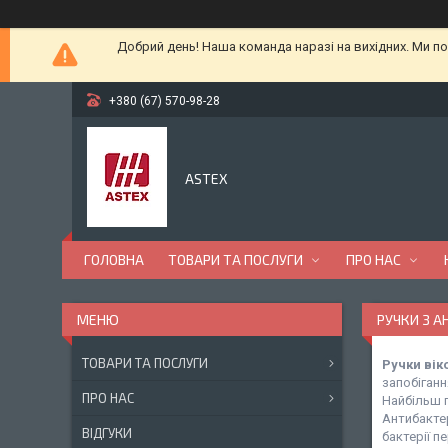
Добрий день! Наша команда наразі на вихідних. Ми по
+380 (67) 570-98-28
ASTEX
ГОЛОВНА
ТОВАРИ ТА ПОСЛУГИ
ПРО НАС
РУЧКИ З 
ТОВАРИ ТА ПОСЛУГИ
Ручки вік
запобіган
ПРО НАС
Найбільш 
Антибактер
ВІДГУКИ
бактерії п