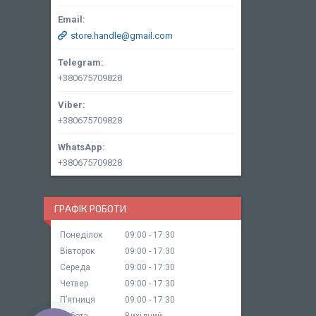
store.handle@gmail.com
+380675709828
+380675709828
+380675709828
ГРАФІК РОБОТИ
Понеділок
09:00
17:30
Вівторок
09:00
17:30
Середа
09:00
17:30
Четвер
09:00
17:30
Пʼятниця
09:00
17:30
Субота
Вихідний