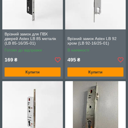
Врізний замок для ПВХ
дверей Astex LB 85 металік
Врізний замок Astex LB 92
(LB 85-16/35-01)
хром (LB 92-16/25-01)
Готово до відправки
В наявності
169
495
₴
₴
Купити
Купити