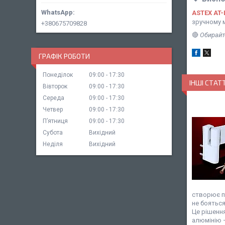
ASTEX AT-
зручному м
+380675709828
🔴
Обирайте
ГРАФІК РОБОТИ
Понеділок
09:00
17:30
ІНШІ СТАТТ
Вівторок
09:00
17:30
Середа
09:00
17:30
Четвер
09:00
17:30
Пʼятниця
09:00
17:30
Субота
Вихідний
Неділя
Вихідний
створює пе
не бояться
Це рішення
алюмінію —