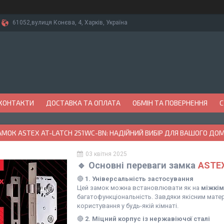
61052,вулиця Конєва, 4, Харків, Україна
КОНТАКТИ
ДОСТАВКА ТА ОПЛАТА
ОБМІН ТА ПОВЕРНЕННЯ
С
АМОК ASTEX AT-LATCH 251WC-BN: НАДІЙНИЙ ВИБІР ДЛЯ ВАШОГО ДО
03 квітня 2025
🔹 Основні переваги замка
ASTEX
🔴
1. Універсальність застосування
Цей замок можна встановлювати як на
міжкім
багатофункціональність. Завдяки якісним матер
користування у будь-якій кімнаті.
🔴
2. Міцний корпус із нержавіючої сталі