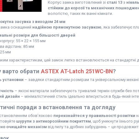
Корпус замка виготовлений зі
сталі 13
з
нікел
стійким до корозії та механічних пошкодже
вологістю, таких як ванні кімнати.
окутна засувка з виходом 24 мм
замка оснащений
надійною прямокутною засувкою
, яка забезпечує п
мальні розміри для більшості дверей
корпусу
: 55 × 22 × 155 мм
ва відстань
: 85 мм
 25 мм
ким характеристикам, цей замок легко встановлюється на стандартні дв
у варто обрати
ASTEX AT-Latch 251WC-BN
?
ь установки
– завдяки стандартним розмірам та універсальному механіз
ічність
– якісні матеріали забезпечують тривалий термін служби без пот
ий дизайн
– мінімалістичний стиль ідеально вписується в будь-який інте
ктичні поради з встановлення та догляду
становленням обов’язково
переконайтеся у правильності розмітки
н
стовуйте
шурупи з антикорозійним покриттям
, щоб уникнути їхнього р
рно очищайте механізм
від пилу та дрібних забруднень – це продовжит
овок