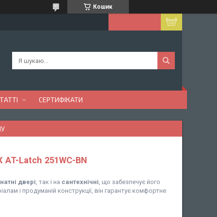
Кошик
ТАТТІ
СЕРТИФІКАТИ
МУ
 AT-Latch 251WC-BN
натні двері
, так і на
сантехнічні
, що забезпечує його
іалам і продуманій конструкції, він гарантує комфортне