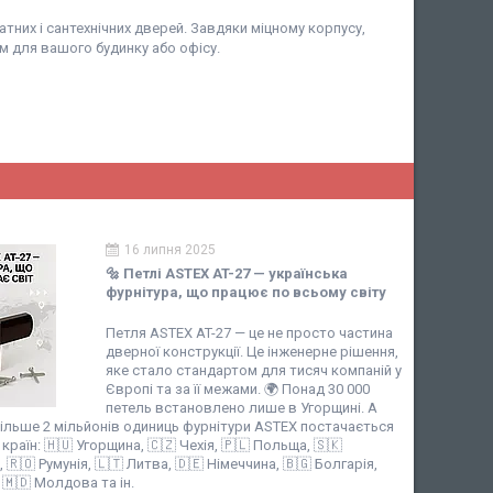
атних і сантехнічних дверей. Завдяки міцному корпусу,
м для вашого будинку або офісу.
16 липня 2025
🔩 Петлі ASTEX AT-27 — українська
фурнітура, що працює по всьому світу
Петля ASTEX AT-27 — це не просто частина
дверної конструкції. Це інженерне рішення,
яке стало стандартом для тисяч компаній у
Європі та за її межами. 🌍 Понад 30 000
петель встановлено лише в Угорщині. А
ільше 2 мільйонів одиниць фурнітури ASTEX постачається
країн: 🇭🇺 Угорщина, 🇨🇿 Чехія, 🇵🇱 Польща, 🇸🇰
🇷🇴 Румунія, 🇱🇹 Литва, 🇩🇪 Німеччина, 🇧🇬 Болгарія,
, 🇲🇩 Молдова та ін.