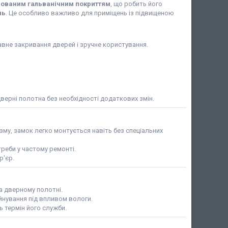
ьованим гальванічним покриттям
, що робить його
нь
. Це особливо важливо для приміщень із підвищеною
лавне закривання дверей і зручне користування.
ерні полотна без необхідності додаткових змін.
му, замок легко монтується навіть без спеціальних
реби у частому ремонті.
р'єр.
а дверному полотні.
уйнування під впливом вологи.
ь термін його служби.