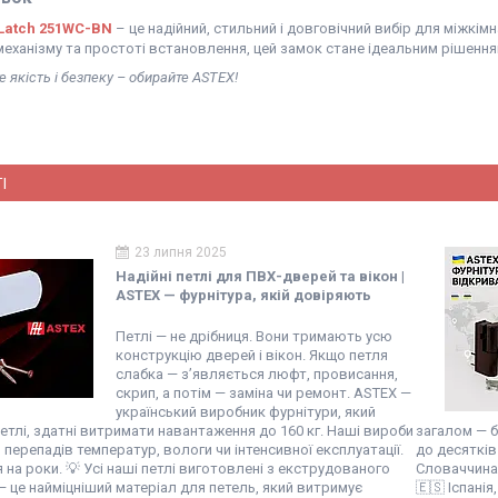
Latch 251WC-BN
– це надійний, стильний і довговічний вибір для міжкімн
еханізму та простоті встановлення, цей замок стане ідеальним рішення
 якість і безпеку – обирайте ASTEX!
І
23 липня 2025
Надійні петлі для ПВХ-дверей та вікон |
ASTEX — фурнітура, якій довіряють
Петлі — не дрібниця. Вони тримають усю
конструкцію дверей і вікон. Якщо петля
слабка — з’являється люфт, провисання,
скрип, а потім — заміна чи ремонт. ASTEX —
український виробник фурнітури, який
тлі, здатні витримати навантаження до 160 кг. Наші вироби
загалом — б
 перепадів температур, вологи чи інтенсивної експлуатації.
до десятків 
 на роки. 💡 Усі наші петлі виготовлені з екструдованого
Словаччина, 
 це найміцніший матеріал для петель, який витримує
🇪🇸 Іспанія