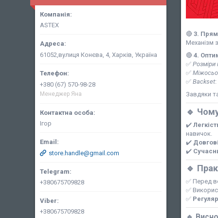
ASTEX
🔴
3. Прям
Механізм 
61052,вулиця Конєва, 4, Харків, Україна
🔴
4. Опти
✅
Розміри 
✅
Міжосьо
✅
Backset
:
+380 (67) 570-98-28
Менеджер Яна
Завдяки та
🔹 Чом
Ігор
✔️
Легкіст
навичок.
✔️
Довгов
✔️
Сучасн
store.handle@gmail.com
🔹 Пра
✅ Перед в
+380675709828
✅ Викори
✅
Регуля
+380675709828
🔹 Висн