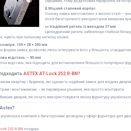
серцевин, тому додаткових переробок не потрі
🔒
Міцний сталевий корпус
Основу замка виготовлено з якісної сталі — во
після багаторічного використання механізм пра
🧱
Надійний ригель із виходом 37 мм
Циліндричний ригель забезпечує глибоке блокув
і, навіть при сильному натиску ззовні.
розміри: 109 × 28 × 300 мм
 форма замка дозволяє легко інтегрувати його у більшість стандартних
ова відстань — 85 мм
тна відстань, яка підходить для встановлення більшості популярної фур
підходить
ASTEX AT-Lock 252 R-BN
?
никам квартир і будинків, які шукають надійний замок для вхідних двере
трам і монтажникам — як перевірене рішення, яке просто монтувати
бникам дверей, які хочуть використовувати якісну фурнітуру українсько
Astex?
 українська компанія з багаторічним досвідом у сфері фурнітури для двере
.
Lock 252 R-BN
поєднує: