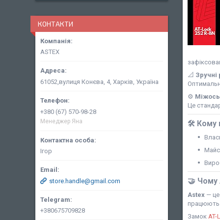
КОНТАКТИ
ASTEX
зафіксован
📐
Зручні 
61052,вулиця Конєва, 4, Харків, Україна
Оптимальна
⚙️
Міжось
Це стандар
+380 (67) 570-98-28
Менеджер Яна
🛠️
Кому 
Влас
Майс
Ігор
Виро
🤝
Чому 
store.handle@gmail.com
Astex
— це
працюють
+380675709828
Замок
AT-