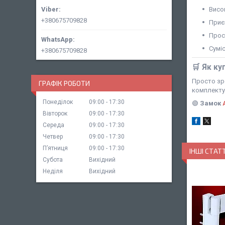
Висок
+380675709828
Приє
Прос
Сумі
+380675709828
🛒
Як ку
Просто зр
ГРАФІК РОБОТИ
комплекту
Понеділок
09:00
17:30
🟢
Замок
Вівторок
09:00
17:30
Середа
09:00
17:30
Четвер
09:00
17:30
Пʼятниця
09:00
17:30
ІНШІ СТАТТ
Субота
Вихідний
Неділя
Вихідний