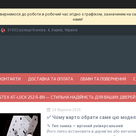
вернемося до роботи в робочий час згідно з графіком, зазначеним на сай
нами!
61052,вулиця Конєва, 4, Харків, Україна
КОНТАКТИ
ДОСТАВКА ТА ОПЛАТА
ОБМІН ТА ПОВЕРНЕННЯ
С
STEX AT-LOCK 252 R-BN — СТИЛЬНА НАДІЙНІСТЬ ДЛЯ ВАШИХ ДВЕРЕЙ
24 березня 2025
✅
Чому варто обрати саме цю модел
🔧
Тип замка — врізний універсальний
Його легко встановити в дерев’яні або металев