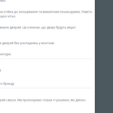
бно.
на стійка до зношування та механічних пошкоджень. Навіть
цює чітко.
ання дверей. Це означає, що двері будуть міцно
 дверей без ускладнень у монтажі.
нітури.
й
го бренду
й і вікон. Ми пропонуємо тільки ті рішення, які дійсно