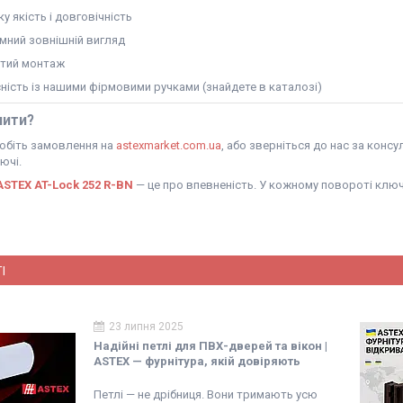
у якість і довговічність
мний зовнішній вигляд
тий монтаж
сність із нашими фірмовими ручками (знайдете в каталозі)
пити?
обіть замовлення на
astexmarket.com.ua
, або зверніться до нас за конс
ючі.
ASTEX AT-Lock 252 R-BN
— це про впевненість. У кожному повороті ключ
І
23 липня 2025
Надійні петлі для ПВХ-дверей та вікон |
ASTEX — фурнітура, якій довіряють
Петлі — не дрібниця. Вони тримають усю