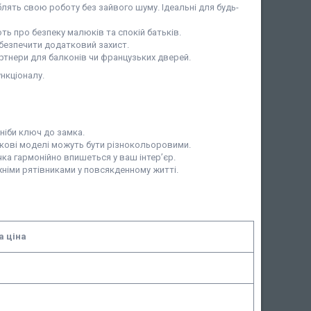
блять свою роботу без зайвого шуму. Ідеальні для будь-
ють про безпеку малюків та спокій батьків.
безпечити додатковий захист.
артнери для балконів чи французьких дверей.
нкціоналу.
ніби ключ до замка.
кові моделі можуть бути різнокольоровими.
ка гармонійно впишеться у ваш інтер’єр.
німи рятівниками у повсякденному житті.
а ціна