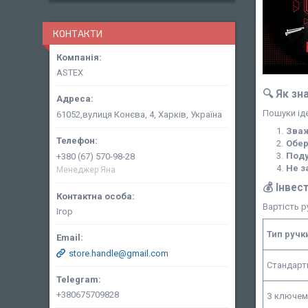
КОНТАКТИ
ASTEX
🔍 Як зн
Пошуки іде
61052,вулиця Конєва, 4, Харків, Україна
Зваж
Обер
Поду
+380 (67) 570-98-28
Не з
Менеджер Яна
💰 Інвес
Вартість р
Ігор
Тип ручк
store.handle@gmail.com
Стандарт
+380675709828
З ключем