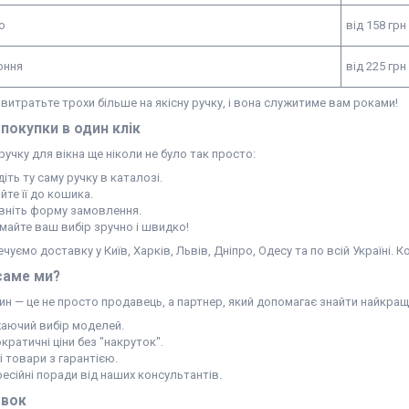
ю
від 158 грн
оння
від 225 грн
: витратьте трохи більше на якісну ручку, і вона служитиме вам роками!
 покупки в один клік
учку для вікна ще ніколи не було так просто:
іть ту саму ручку в каталозі.
те її до кошика.
вніть форму замовлення.
майте ваш вибір зручно і швидко!
чуємо доставку у Київ, Харків, Львів, Дніпро, Одесу та по всій Україні. 
саме ми?
н — це не просто продавець, а партнер, який допомагає знайти найкращ
аючий вибір моделей.
ратичні ціни без "накруток".
і товари з гарантією.
есійні поради від наших консультантів.
овок