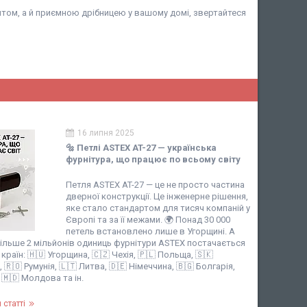
нтом, а й приємною дрібницею у вашому домі, звертайтеся
16 липня 2025
🔩 Петлі ASTEX AT-27 — українська
фурнітура, що працює по всьому світу
Петля ASTEX AT-27 — це не просто частина
дверної конструкції. Це інженерне рішення,
яке стало стандартом для тисяч компаній у
Європі та за її межами. 🌍 Понад 30 000
петель встановлено лише в Угорщині. А
ільше 2 мільйонів одиниць фурнітури ASTEX постачається
країн: 🇭🇺 Угорщина, 🇨🇿 Чехія, 🇵🇱 Польща, 🇸🇰
🇷🇴 Румунія, 🇱🇹 Литва, 🇩🇪 Німеччина, 🇧🇬 Болгарія,
, 🇲🇩 Молдова та ін.
 статті