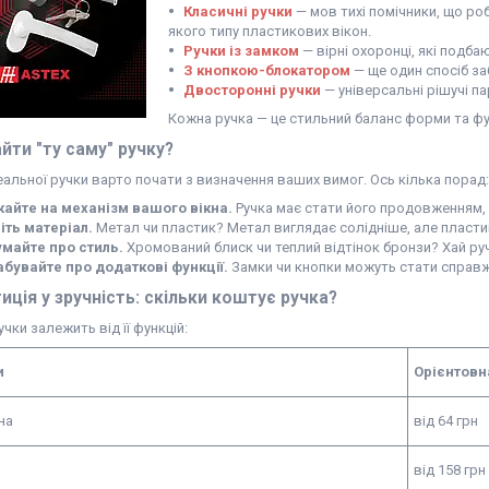
Класичні ручки
— мов тихі помічники, що ро
якого типу пластикових вікон.
Ручки із замком
— вірні охоронці, які подба
З кнопкою-блокатором
— ще один спосіб за
Двосторонні ручки
— універсальні рішучі п
Кожна ручка — це стильний баланс форми та фу
айти "ту саму" ручку?
альної ручки варто почати з визначення ваших вимог. Ось кілька порад:
айте на механізм вашого вікна.
Ручка має стати його продовженням, 
іть матеріал.
Метал чи пластик? Метал виглядає солідніше, але пласти
майте про стиль.
Хромований блиск чи теплий відтінок бронзи? Хай руч
абувайте про додаткові функції.
Замки чи кнопки можуть стати справж
тиція у зручність: скільки коштує ручка?
учки залежить від її функцій:
и
Орієнтовн
на
від 64 грн
від 158 грн