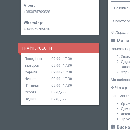
З кнопко
+380675709828
Двостор
+380675709828
💡
Порада
🚚 Магія
ГРАФІК РОБОТИ
Замовити р
Знайд
Понеділок
09:00
17:30
Додай
Вівторок
09:00
17:30
Запо
Отри
Середа
09:00
17:30
Четвер
09:00
17:30
Ми забезпе
Пʼятниця
09:00
17:30
⭐ Чому 
Субота
Вихідний
Наш магази
Неділя
Вихідний
Враж
Демок
Якісн
Проф
🔚 Висн