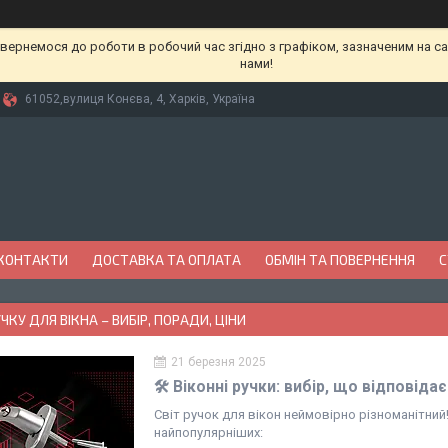
вернемося до роботи в робочий час згідно з графіком, зазначеним на сай
нами!
61052,вулиця Конєва, 4, Харків, Україна
КОНТАКТИ
ДОСТАВКА ТА ОПЛАТА
ОБМІН ТА ПОВЕРНЕННЯ
С
ЧКУ ДЛЯ ВІКНА – ВИБІР, ПОРАДИ, ЦІНИ
21 березня 2025
🛠 Віконні ручки: вибір, що відповід
Світ ручок для вікон неймовірно різноманітний
найпопулярніших: