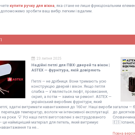
очете
купити ручку для вікна
, яка стане не лише функціональним елеме
и допоможемо зробити ваш вибір легким і вдалим.
І
23 липня 2025
Надійні петлі для ПВХ-дверей та вікон |
ASTEX — фурнітура, якій довіряють
Петлі — не дрібниця. Вони тримають усю
конструкцію дверей і вікон. Якщо петля
слабка — з’являється люфт, провисання,
скрип, а потім — заміна чи ремонт. ASTEX —
український виробник фурнітури, який
тлі, здатні витримати навантаження до 160 кг. Наші вироби
загалом — б
 перепадів температур, вологи чи інтенсивної експлуатації.
до десятків 
 на роки. 💡 Усі наші петлі виготовлені з екструдованого
Словаччина, 
 це найміцніший матеріал для петель, який витримує
🇪🇸 Іспанія
навантаження та не...
Повна версія