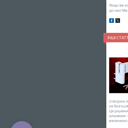
Якщо ви х
до нас! М
ІНШІ СТАТТ
створює пе
не бояться
Це рішення
алюмінію —
величезні 