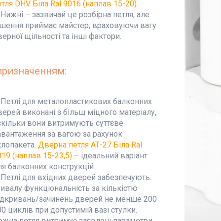
етля DHV Біла Ral 9016 (наплав 15-20)
.
Нижні – зазвичай це розбірна петля, але
ішення приймає майстер, враховуючи вагу
верної щільності та інші фактори.
призначенням:
Петлі для металопластикових балконних
верей виконані з більш міцного матеріалу,
скільки вони витримують суттєве
авантаження за вагою за рахунок
клопакета.
Дверна петля АТ-27 Біла Ral
019 (наплав 15-23,5)
– ідеальний варіант
ля балконних конструкцій.
Петлі для вхідних дверей забезпечують:
ривалу функціональність за кількістю
ідкривань/зачинень дверей не менше 200
00 циклів при допустимій вазі стулки.
ожна петля витримує заявлені параметри