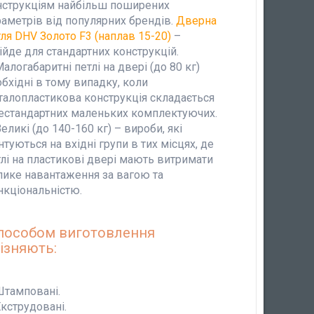
нструкціям найбільш поширених
раметрів від популярних брендів.
Дверна
ля DHV Золото F3 (наплав 15-20)
–
ійде для стандартних конструкцій.
алогабаритні петлі на двері (до 80 кг)
бхідні в тому випадку, коли
талопластикова конструкція складається
нестандартних маленьких комплектуючих.
еликі (до 140-160 кг) – вироби, які
туються на вхідні групи в тих місцях, де
лі на пластикові двері мають витримати
лике навантаження за вагою та
нкціональністю.
способом виготовлення
ізняють:
Штамповані.
кструдовані.