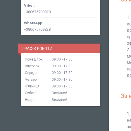
+380675709828
к
+380675709828
д
п
оф
ГРАФІК РОБОТИ
м
Понеділок
09:00
17:30
м
Вівторок
09:00
17:30
п
Середа
09:00
17:30
д
Четвер
09:00
17:30
Пʼятниця
09:00
17:30
Субота
Вихідний
За 
Неділя
Вихідний
н
а