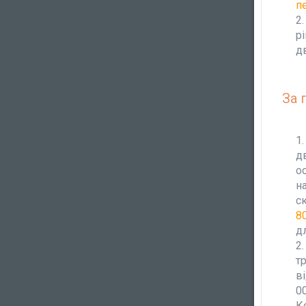
п
р
д
За 
д
о
н
с
8
д
т
в
0
К