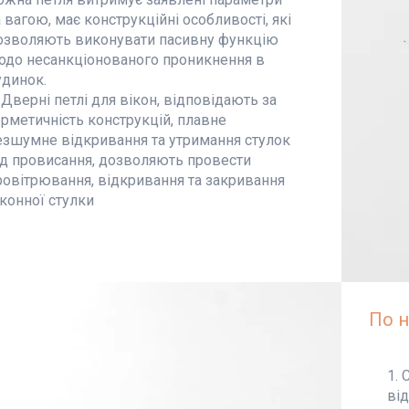
а вагою, має конструкційні особливості, які
озволяють виконувати пасивну функцію
одо несанкціонованого проникнення в
удинок.
Дверні петлі для вікон, відповідають за
ерметичність конструкцій, плавне
езшумне відкривання та утримання стулок
ід провисання, дозволяють провести
ровітрювання, відкривання та закривання
іконної стулки
По н
С
ві