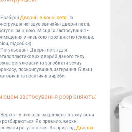
Розбірні
Дверні і віконні петлі
. Їх
онструкція нагадує звичайні дверні петлі,
оступні за ціною. Місця їх застосування -
риміщення з низькою прохідністю (склади,
іси, підсобки).
Регульовані. Дверні петлі для
еталопластикових дверей даного типу
ожна регулювати та запобігати зсуву,
ерекосу, поскрипування, затирання. Більш
овговічні та практичні вироби.
місцем застосування розрізняють:
Верхні - у них вісь закріплена, а тому вони
е розбираються. Як правило, верхні
ксесуари регулюється. Як приклад
Дверна