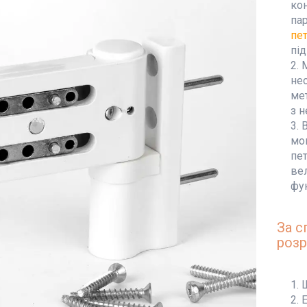
ко
па
пет
під
М
нео
ме
з 
В
мон
пет
ве
фу
За 
розр
Е