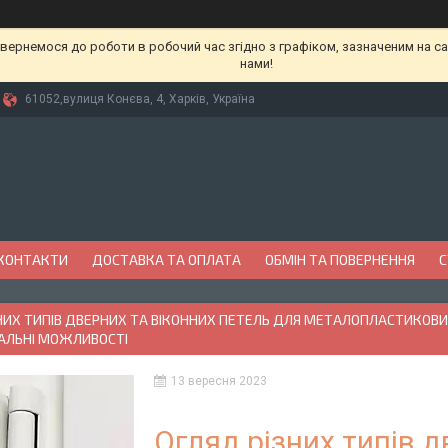
вернемося до роботи в робочий час згідно з графіком, зазначеним на сай
нами!
61052,вулиця Конєва, 4, Харків, Україна
КОНТАКТИ
ДОСТАВКА ТА ОПЛАТА
ОБМІН ТА ПОВЕРНЕННЯ
С
НИХ ТИПІВ ДВЕРНИХ ТА ВІКОННИХ ПЕТЕЛЬ ДЛЯ МЕТАЛОПЛАСТИКОВИХ
АЛЬНІ МОЖЛИВОСТІ
13 вересня 2023
Огляд різних типів д