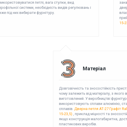
використовуватися петлі, вага стулки, вид
зана
профільної системи, необхідність видів регулювань і
двер
вже під них вибирати фурнітуру.
влас
при
15-2
Матеріал
Довговічність та зносостійкість прис
чому залежить від матеріалу, з якого в
виготовлений. У виробництві фурнітур
використовують сплави алюмінію, ста
сплавів.
Дверна петля АТ-27 Графіт Ral
15-23,5)
, приклад міцності та зносості
якщо конструкція малогабаритна, дос
пластикових виробів.