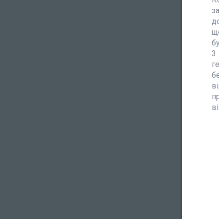
з
д
щ
б
г
б
в
п
в