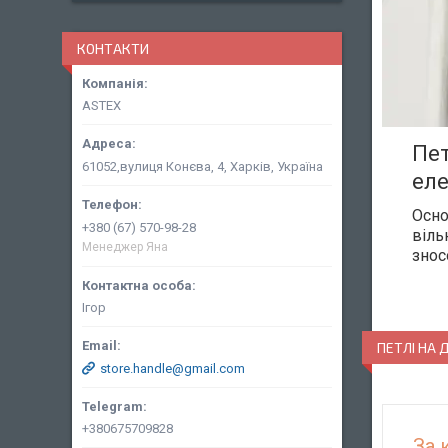
КОНТАКТИ
ASTEX
Пет
61052,вулиця Конєва, 4, Харків, Україна
еле
Осно
+380 (67) 570-98-28
віль
Менеджер Яна
знос
Ігор
ПЕТЛІ НА 
store.handle@gmail.com
+380675709828
За 