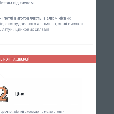
Литтям під тиском
і петлі виготовляють із алюмінієвих
ів, екструдованого алюмінію, сталі високої
, латуні, цинкових сплавів.
ВІКОН ТА ДВЕРЕЙ
Ціна
еречно якісний аксесуар не може стояти